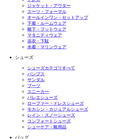
ジャケット・アウター
スーツ・フォーマル
オールインワン・セットアップ
下着・ルームウェア
靴下・フットウェア
マタニティウェア
浴衣・下駄
水着・マリンウェア
シューズ
シューズカテゴリすべて
パンプス
サンダル
ブーツ
スニーカー
バレエシューズ
ローファー・ドレスシューズ
モカシン・カジュアルシューズ
レイン・スノーシューズ
コンフォートシューズ
シューケア・靴用品
バッグ