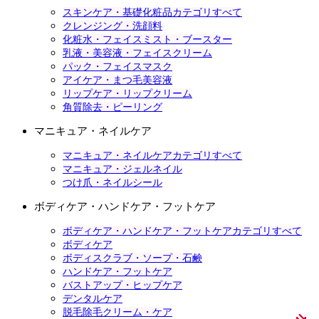
スキンケア・基礎化粧品カテゴリすべて
クレンジング・洗顔料
化粧水・フェイスミスト・ブースター
乳液・美容液・フェイスクリーム
パック・フェイスマスク
アイケア・まつ毛美容液
リップケア・リップクリーム
角質除去・ピーリング
マニキュア・ネイルケア
マニキュア・ネイルケアカテゴリすべて
マニキュア・ジェルネイル
つけ爪・ネイルシール
ボディケア・ハンドケア・フットケア
ボディケア・ハンドケア・フットケアカテゴリすべて
ボディケア
ボディスクラブ・ソープ・石鹸
ハンドケア・フットケア
バストアップ・ヒップケア
デンタルケア
脱毛除毛クリーム・ケア