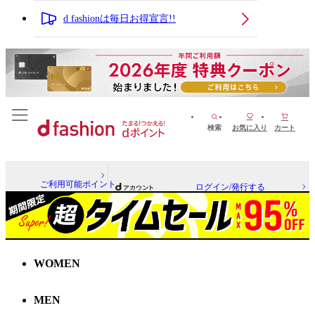
d fashionは毎日お得宣言!!
検索
お気に入り
カート
ご利用可能ポイント
ログイン/発行する
WOMEN
MEN