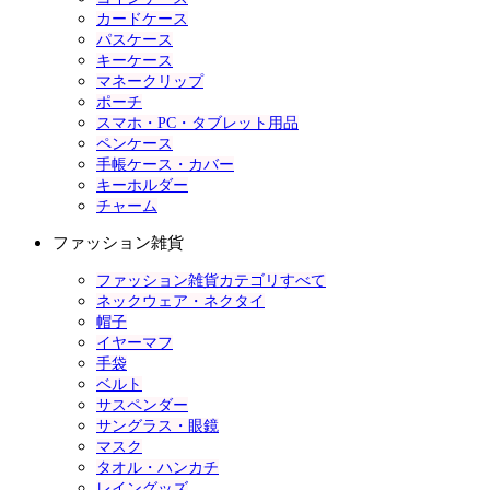
カードケース
パスケース
キーケース
マネークリップ
ポーチ
スマホ・PC・タブレット用品
ペンケース
手帳ケース・カバー
キーホルダー
チャーム
ファッション雑貨
ファッション雑貨カテゴリすべて
ネックウェア・ネクタイ
帽子
イヤーマフ
手袋
ベルト
サスペンダー
サングラス・眼鏡
マスク
タオル・ハンカチ
レイングッズ