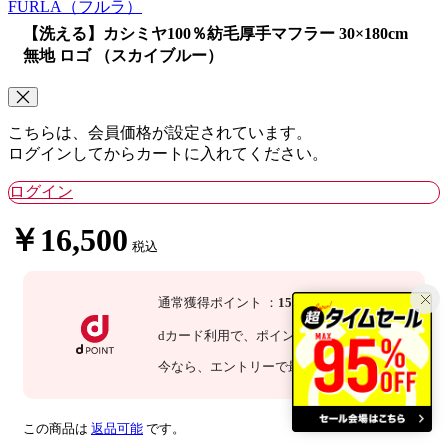
FURLA
（フルラ）
【洗える】カシミヤ100％紡毛厚手マフラー 30×180cm
無地 ロゴ （スカイブルー）
こちらは、会員価格が設定されています。
ログインしてからカートに入れてください。
ログイン
￥16,500
税込
通常獲得ポイント
：
150
P
dカード利用で、
ポイント
3
倍
：
450
P
今なら
、エントリーで最大
倍！
詳細
この商品は
返品可能
です。