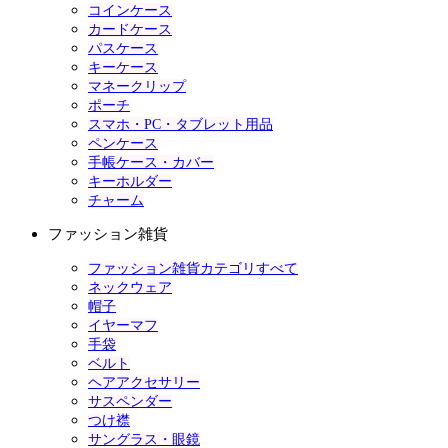
コインケース
カードケース
パスケース
キーケース
マネークリップ
ポーチ
スマホ・PC・タブレット用品
ペンケース
手帳ケース・カバー
キーホルダー
チャーム
ファッション雑貨
ファッション雑貨カテゴリすべて
ネックウェア
帽子
イヤーマフ
手袋
ベルト
ヘアアクセサリー
サスペンダー
つけ襟
サングラス・眼鏡