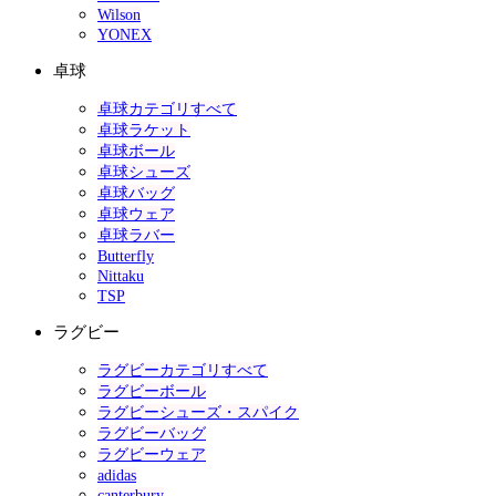
Wilson
YONEX
卓球
卓球カテゴリすべて
卓球ラケット
卓球ボール
卓球シューズ
卓球バッグ
卓球ウェア
卓球ラバー
Butterfly
Nittaku
TSP
ラグビー
ラグビーカテゴリすべて
ラグビーボール
ラグビーシューズ・スパイク
ラグビーバッグ
ラグビーウェア
adidas
canterbury