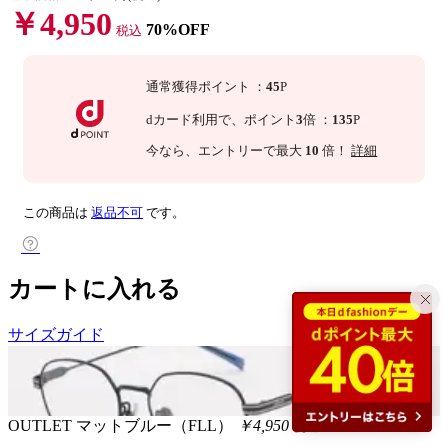
￥4,950
70%OFF
税込
通常獲得ポイント
：
45
P
dカード利用で、
ポイント
3
倍
：
135
P
今なら
、エントリーで最大
10
倍！
詳細
この商品は
返品不可
です。
カートに入れる
サイズガイド
OUTLET
マットブルー（FLL）
￥4,950
税込