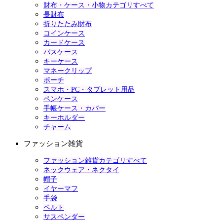
財布・ケース・小物カテゴリすべて
長財布
折りたたみ財布
コインケース
カードケース
パスケース
キーケース
マネークリップ
ポーチ
スマホ・PC・タブレット用品
ペンケース
手帳ケース・カバー
キーホルダー
チャーム
ファッション雑貨
ファッション雑貨カテゴリすべて
ネックウェア・ネクタイ
帽子
イヤーマフ
手袋
ベルト
サスペンダー