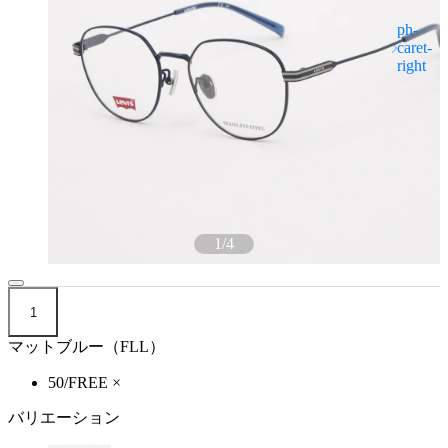
1
/
4
1
マットブルー（FLL）
50/FREE
×
バリエーション