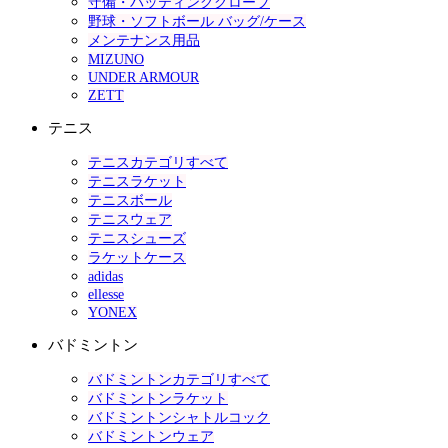
守備・バッティンググローブ
野球・ソフトボール バッグ/ケース
メンテナンス用品
MIZUNO
UNDER ARMOUR
ZETT
テニス
テニスカテゴリすべて
テニスラケット
テニスボール
テニスウェア
テニスシューズ
ラケットケース
adidas
ellesse
YONEX
バドミントン
バドミントンカテゴリすべて
バドミントンラケット
バドミントンシャトルコック
バドミントンウェア