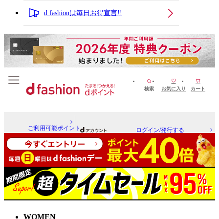
d fashionは毎日お得宣言!!
検索
お気に入り
カート
ご利用可能ポイント
ログイン/発行する
WOMEN