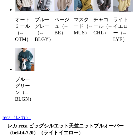
オート
ブルー
ベージ
マスタ
チャコ
ライト
ミール
グレー
ュ（--
ード（--
ール（--
イエロ
（--
（--
BE）
MUS）
CHL）
ー（--
OTM）
BLGY）
LYE）
ブルー
グリー
ン（--
BLGN）
reca
（レカ）
レカ reca ビッグシルエット天竺ニットプルオーバー
（bel-bt-720）（ライトイエロー）