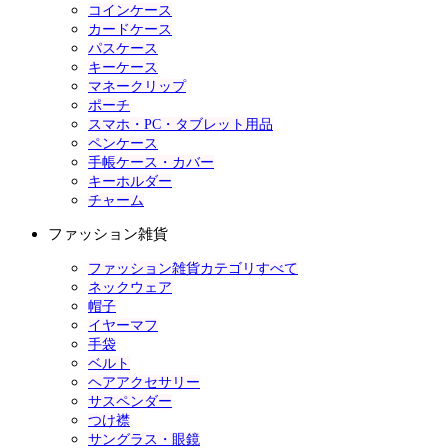
コインケース
カードケース
パスケース
キーケース
マネークリップ
ポーチ
スマホ・PC・タブレット用品
ペンケース
手帳ケース・カバー
キーホルダー
チャーム
ファッション雑貨
ファッション雑貨カテゴリすべて
ネックウェア
帽子
イヤーマフ
手袋
ベルト
ヘアアクセサリー
サスペンダー
つけ襟
サングラス・眼鏡