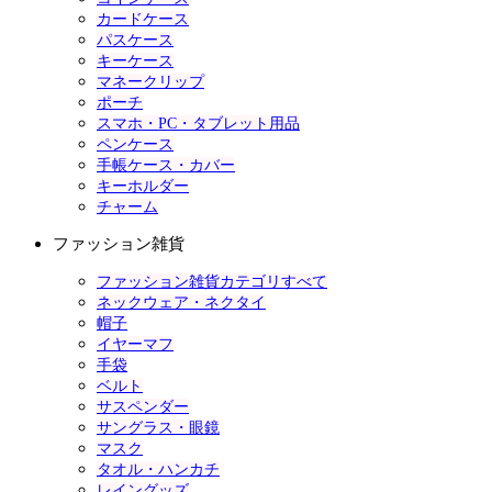
カードケース
パスケース
キーケース
マネークリップ
ポーチ
スマホ・PC・タブレット用品
ペンケース
手帳ケース・カバー
キーホルダー
チャーム
ファッション雑貨
ファッション雑貨カテゴリすべて
ネックウェア・ネクタイ
帽子
イヤーマフ
手袋
ベルト
サスペンダー
サングラス・眼鏡
マスク
タオル・ハンカチ
レイングッズ