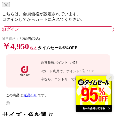
こちらは、会員価格が設定されています。
ログインしてからカートに入れてください。
ログイン
通常価格：
5,280円(税込)
￥4,950
タイムセール6%OFF
税込
通常獲得ポイント
：
45
P
dカード利用で、
ポイント
3
倍
：
135
P
今なら
、エントリーで最大
倍！
詳細
この商品は
返品不可
です。
サイズ・色を選ぶ