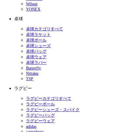
Wilson
YONEX
卓球
卓球カテゴリすべて
卓球ラケット
卓球ボール
卓球シューズ
卓球バッグ
卓球ウェア
卓球ラバー
Butterfly
Nittaku
TSP
ラグビー
ラグビーカテゴリすべて
ラグビーボール
ラグビーシューズ・スパイク
ラグビーバッグ
ラグビーウェア
adidas
canterbury