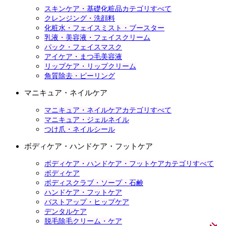
スキンケア・基礎化粧品カテゴリすべて
クレンジング・洗顔料
化粧水・フェイスミスト・ブースター
乳液・美容液・フェイスクリーム
パック・フェイスマスク
アイケア・まつ毛美容液
リップケア・リップクリーム
角質除去・ピーリング
マニキュア・ネイルケア
マニキュア・ネイルケアカテゴリすべて
マニキュア・ジェルネイル
つけ爪・ネイルシール
ボディケア・ハンドケア・フットケア
ボディケア・ハンドケア・フットケアカテゴリすべて
ボディケア
ボディスクラブ・ソープ・石鹸
ハンドケア・フットケア
バストアップ・ヒップケア
デンタルケア
脱毛除毛クリーム・ケア