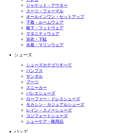
ジャケット・アウター
スーツ・フォーマル
オールインワン・セットアップ
下着・ルームウェア
靴下・フットウェア
マタニティウェア
浴衣・下駄
水着・マリンウェア
シューズ
シューズカテゴリすべて
パンプス
サンダル
ブーツ
スニーカー
バレエシューズ
ローファー・ドレスシューズ
モカシン・カジュアルシューズ
レイン・スノーシューズ
コンフォートシューズ
シューケア・靴用品
バッグ