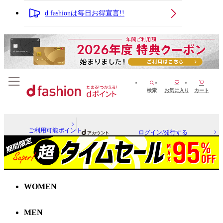
d fashionは毎日お得宣言!!
検索
お気に入り
カート
ご利用可能ポイント
ログイン/発行する
WOMEN
MEN