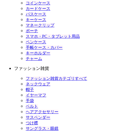
コインケース
カードケース
パスケース
キーケース
マネークリップ
ポーチ
スマホ・PC・タブレット用品
ペンケース
手帳ケース・カバー
キーホルダー
チャーム
ファッション雑貨
ファッション雑貨カテゴリすべて
ネックウェア
帽子
イヤーマフ
手袋
ベルト
ヘアアクセサリー
サスペンダー
つけ襟
サングラス・眼鏡