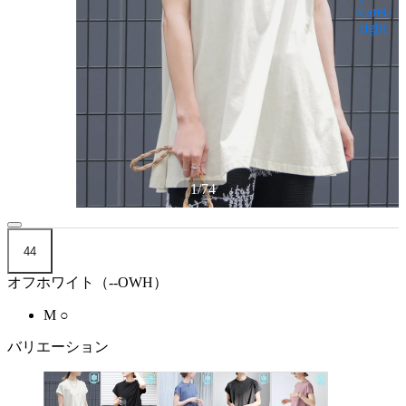
1
/
74
44
オフホワイト（--OWH）
M
○
バリエーション