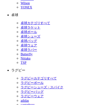
Wilson
YONEX
卓球
卓球カテゴリすべて
卓球ラケット
卓球ボール
卓球シューズ
卓球バッグ
卓球ウェア
卓球ラバー
Butterfly
Nittaku
TSP
ラグビー
ラグビーカテゴリすべて
ラグビーボール
ラグビーシューズ・スパイク
ラグビーバッグ
ラグビーウェア
adidas
canterbury