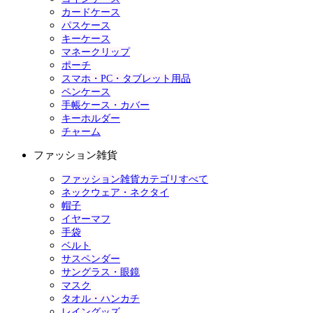
カードケース
パスケース
キーケース
マネークリップ
ポーチ
スマホ・PC・タブレット用品
ペンケース
手帳ケース・カバー
キーホルダー
チャーム
ファッション雑貨
ファッション雑貨カテゴリすべて
ネックウェア・ネクタイ
帽子
イヤーマフ
手袋
ベルト
サスペンダー
サングラス・眼鏡
マスク
タオル・ハンカチ
レイングッズ