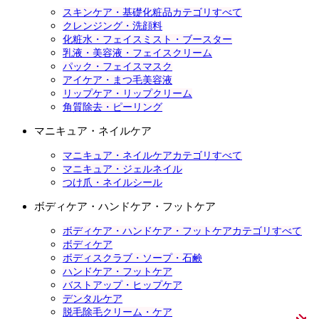
スキンケア・基礎化粧品カテゴリすべて
クレンジング・洗顔料
化粧水・フェイスミスト・ブースター
乳液・美容液・フェイスクリーム
パック・フェイスマスク
アイケア・まつ毛美容液
リップケア・リップクリーム
角質除去・ピーリング
マニキュア・ネイルケア
マニキュア・ネイルケアカテゴリすべて
マニキュア・ジェルネイル
つけ爪・ネイルシール
ボディケア・ハンドケア・フットケア
ボディケア・ハンドケア・フットケアカテゴリすべて
ボディケア
ボディスクラブ・ソープ・石鹸
ハンドケア・フットケア
バストアップ・ヒップケア
デンタルケア
脱毛除毛クリーム・ケア