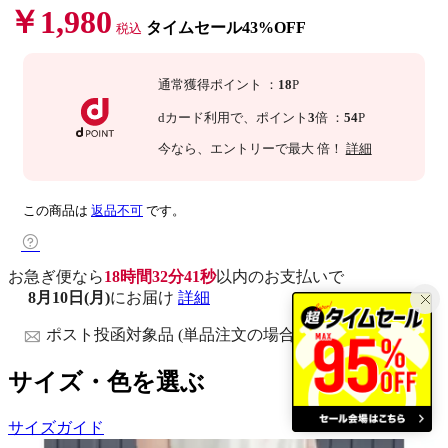
￥1,980
タイムセール43%OFF
税込
通常獲得ポイント
：
18
P
dカード利用で、
ポイント
3
倍
：
54
P
今なら
、エントリーで最大
倍！
詳細
この商品は
返品不可
です。
お急ぎ便なら
18時間32分40秒
以内
のお支払いで
8月10日(月)
にお届け
詳細
ポスト投函対象品 (単品注文の場合)
サイズ・色を選ぶ
サイズガイド