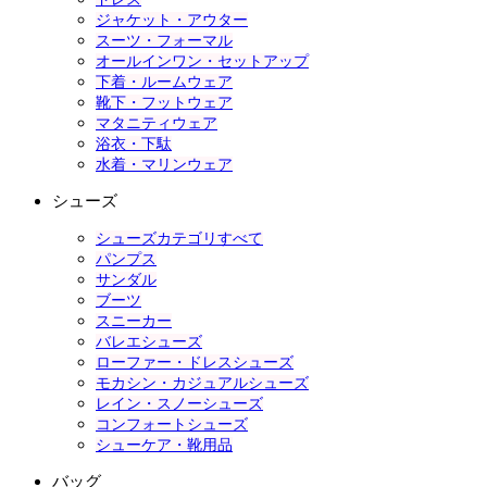
ジャケット・アウター
スーツ・フォーマル
オールインワン・セットアップ
下着・ルームウェア
靴下・フットウェア
マタニティウェア
浴衣・下駄
水着・マリンウェア
シューズ
シューズカテゴリすべて
パンプス
サンダル
ブーツ
スニーカー
バレエシューズ
ローファー・ドレスシューズ
モカシン・カジュアルシューズ
レイン・スノーシューズ
コンフォートシューズ
シューケア・靴用品
バッグ