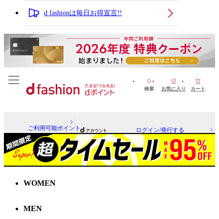
d fashionは毎日お得宣言!!
検索
お気に入り
カート
ご利用可能ポイント
ログイン/発行する
WOMEN
MEN