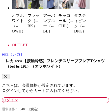
ブラッ
アーバ
チャコ
ダステ
オフホ
ク（--
ンブル
ール（--
ィピン
ワイト
BK）
ー（--
CHL）
ク（--
（--
BL）
DPK）
OWH）
OUTLET
reca
（レカ）
レカ reca 【接触冷感】フレンチスリーブフレアTシャツ
（bel-bs-191）（オフホワイト）
こちらは、会員価格が設定されています。
ログインしてからカートに入れてください。
ログイン
通常価格：
3,480円(税込)