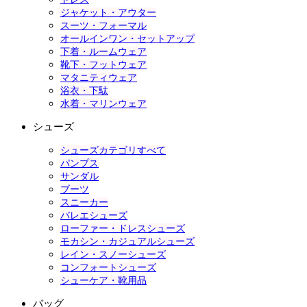
ジャケット・アウター
スーツ・フォーマル
オールインワン・セットアップ
下着・ルームウェア
靴下・フットウェア
マタニティウェア
浴衣・下駄
水着・マリンウェア
シューズ
シューズカテゴリすべて
パンプス
サンダル
ブーツ
スニーカー
バレエシューズ
ローファー・ドレスシューズ
モカシン・カジュアルシューズ
レイン・スノーシューズ
コンフォートシューズ
シューケア・靴用品
バッグ