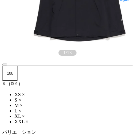
1
/
13
108
K（001）
XS
×
S
×
M
×
L
×
XL
×
XXL
×
バリエーション