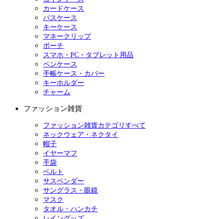
カードケース
パスケース
キーケース
マネークリップ
ポーチ
スマホ・PC・タブレット用品
ペンケース
手帳ケース・カバー
キーホルダー
チャーム
ファッション雑貨
ファッション雑貨カテゴリすべて
ネックウェア・ネクタイ
帽子
イヤーマフ
手袋
ベルト
サスペンダー
サングラス・眼鏡
マスク
タオル・ハンカチ
レイングッズ