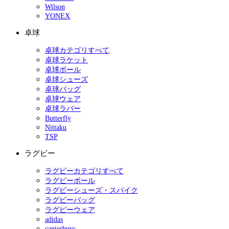
Wilson
YONEX
卓球
卓球カテゴリすべて
卓球ラケット
卓球ボール
卓球シューズ
卓球バッグ
卓球ウェア
卓球ラバー
Butterfly
Nittaku
TSP
ラグビー
ラグビーカテゴリすべて
ラグビーボール
ラグビーシューズ・スパイク
ラグビーバッグ
ラグビーウェア
adidas
canterbury