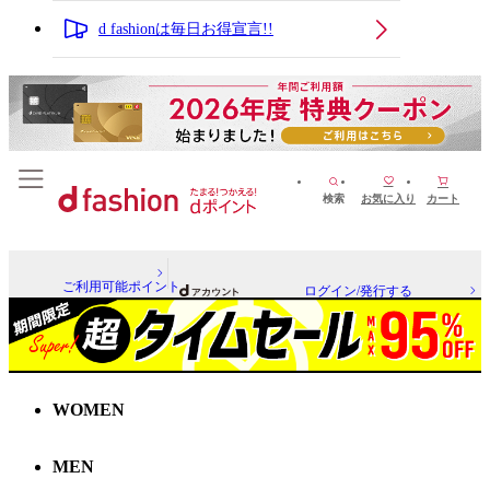
d fashionは毎日お得宣言!!
検索
お気に入り
カート
ご利用可能ポイント
ログイン/発行する
WOMEN
MEN