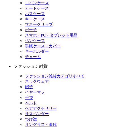
コインケース
カードケース
パスケース
キーケース
マネークリップ
ポーチ
スマホ・PC・タブレット用品
ペンケース
手帳ケース・カバー
キーホルダー
チャーム
ファッション雑貨
ファッション雑貨カテゴリすべて
ネックウェア
帽子
イヤーマフ
手袋
ベルト
ヘアアクセサリー
サスペンダー
つけ襟
サングラス・眼鏡