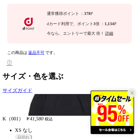
通常獲得ポイント
：
378
P
dカード利用で、
ポイント
3
倍
：
1,134
P
今なら
、エントリーで最大
倍！
詳細
この商品は
返品不可
です。
サイズ・色を選ぶ
サイズガイド
K（001）
￥41,580
税込
XS
なし
品切れ