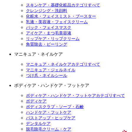
スキンケア・基礎化粧品カテゴリすべて
クレンジング・洗顔料
化粧水・フェイスミスト・ブースター
乳液・美容液・フェイスクリーム
パック・フェイスマスク
アイケア・まつ毛美容液
リップケア・リップクリーム
角質除去・ピーリング
マニキュア・ネイルケア
マニキュア・ネイルケアカテゴリすべて
マニキュア・ジェルネイル
つけ爪・ネイルシール
ボディケア・ハンドケア・フットケア
ボディケア・ハンドケア・フットケアカテゴリすべて
ボディケア
ボディスクラブ・ソープ・石鹸
ハンドケア・フットケア
バストアップ・ヒップケア
デンタルケア
脱毛除毛クリーム・ケア