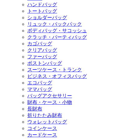
ハンドバッグ
トートバッグ
ショルダーバッグ
リュック・バックパック
ボディバッグ・サコッシュ
クラッチ・パーティバッグ
カゴバッグ
クリアバッグ
ファーバッグ
ボストンバッグ
スーツケース・トランク
ビジネス・オフィスバッグ
エコバッグ
ママバッグ
バッグアクセサリー
財布・ケース・小物
長財布
折りたたみ財布
ウォレットバッグ
コインケース
カードケース