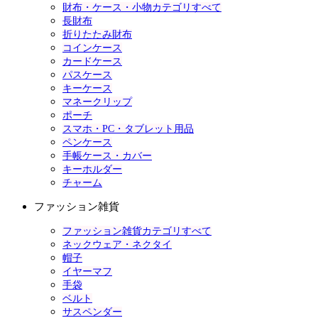
財布・ケース・小物カテゴリすべて
長財布
折りたたみ財布
コインケース
カードケース
パスケース
キーケース
マネークリップ
ポーチ
スマホ・PC・タブレット用品
ペンケース
手帳ケース・カバー
キーホルダー
チャーム
ファッション雑貨
ファッション雑貨カテゴリすべて
ネックウェア・ネクタイ
帽子
イヤーマフ
手袋
ベルト
サスペンダー