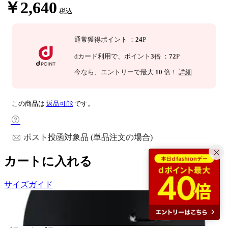
￥2,640
税込
通常獲得ポイント
：
24
P
dカード利用で、
ポイント
3
倍
：
72
P
今なら
、エントリーで最大
10
倍！
詳細
この商品は
返品可能
です。
ポスト投函対象品 (単品注文の場合)
カートに入れる
サイズガイド