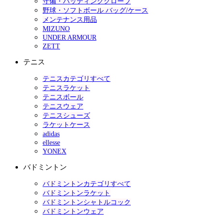
守備・バッティンググローブ
野球・ソフトボール バッグ/ケース
メンテナンス用品
MIZUNO
UNDER ARMOUR
ZETT
テニス
テニスカテゴリすべて
テニスラケット
テニスボール
テニスウェア
テニスシューズ
ラケットケース
adidas
ellesse
YONEX
バドミントン
バドミントンカテゴリすべて
バドミントンラケット
バドミントンシャトルコック
バドミントンウェア