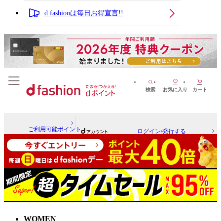
d fashionは毎日お得宣言!!
検索
お気に入り
カート
ご利用可能ポイント
ログイン/発行する
WOMEN