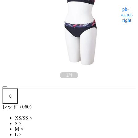
1
/
4
0
レッド（060）
XS/SS
×
S
×
M
×
L
×