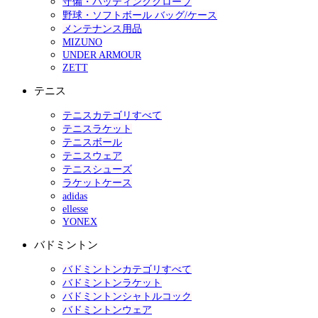
守備・バッティンググローブ
野球・ソフトボール バッグ/ケース
メンテナンス用品
MIZUNO
UNDER ARMOUR
ZETT
テニス
テニスカテゴリすべて
テニスラケット
テニスボール
テニスウェア
テニスシューズ
ラケットケース
adidas
ellesse
YONEX
バドミントン
バドミントンカテゴリすべて
バドミントンラケット
バドミントンシャトルコック
バドミントンウェア