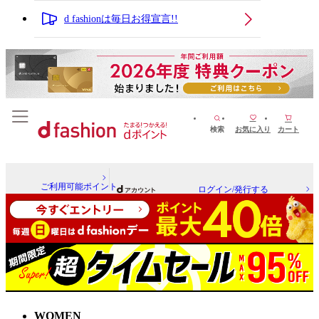
d fashionは毎日お得宣言!!
検索
お気に入り
カート
ご利用可能ポイント
ログイン/発行する
WOMEN