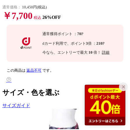
通常価格：
10,450円(税込)
￥7,700
26%OFF
税込
通常獲得ポイント
：
70
P
dカード利用で、
ポイント
3
倍
：
210
P
今なら
、エントリーで最大
10
倍！
詳細
この商品は
返品不可
です。
サイズ・色を選ぶ
サイズガイド