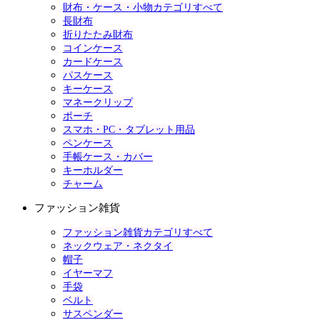
財布・ケース・小物カテゴリすべて
長財布
折りたたみ財布
コインケース
カードケース
パスケース
キーケース
マネークリップ
ポーチ
スマホ・PC・タブレット用品
ペンケース
手帳ケース・カバー
キーホルダー
チャーム
ファッション雑貨
ファッション雑貨カテゴリすべて
ネックウェア・ネクタイ
帽子
イヤーマフ
手袋
ベルト
サスペンダー