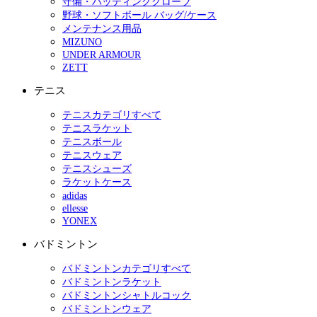
守備・バッティンググローブ
野球・ソフトボール バッグ/ケース
メンテナンス用品
MIZUNO
UNDER ARMOUR
ZETT
テニス
テニスカテゴリすべて
テニスラケット
テニスボール
テニスウェア
テニスシューズ
ラケットケース
adidas
ellesse
YONEX
バドミントン
バドミントンカテゴリすべて
バドミントンラケット
バドミントンシャトルコック
バドミントンウェア