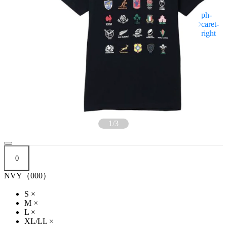
1
/
3
0
NVY（000）
S
×
M
×
L
×
XL/LL
×