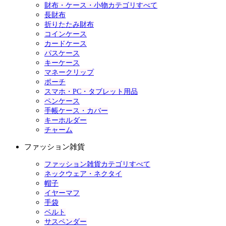
財布・ケース・小物カテゴリすべて
長財布
折りたたみ財布
コインケース
カードケース
パスケース
キーケース
マネークリップ
ポーチ
スマホ・PC・タブレット用品
ペンケース
手帳ケース・カバー
キーホルダー
チャーム
ファッション雑貨
ファッション雑貨カテゴリすべて
ネックウェア・ネクタイ
帽子
イヤーマフ
手袋
ベルト
サスペンダー