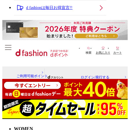
d fashionは毎日お得宣言!!
検索
お気に入り
カート
ご利用可能ポイント
ログイン/発行する
WOMEN