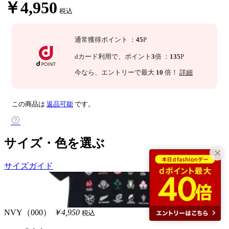
￥4,950
税込
通常獲得ポイント
：
45
P
dカード利用で、
ポイント
3
倍
：
135
P
今なら
、エントリーで最大
10
倍！
詳細
この商品は
返品可能
です。
サイズ・色を選ぶ
サイズガイド
NVY（000）
￥4,950
税込