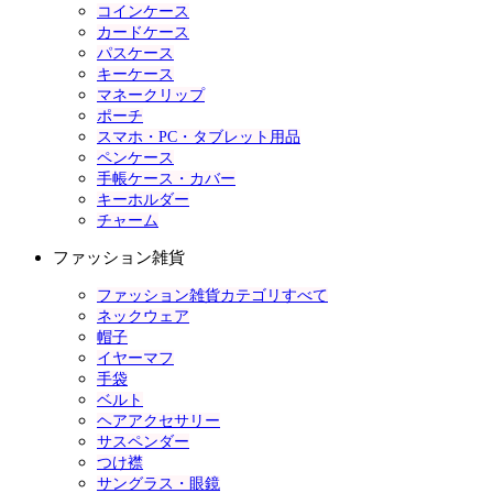
コインケース
カードケース
パスケース
キーケース
マネークリップ
ポーチ
スマホ・PC・タブレット用品
ペンケース
手帳ケース・カバー
キーホルダー
チャーム
ファッション雑貨
ファッション雑貨カテゴリすべて
ネックウェア
帽子
イヤーマフ
手袋
ベルト
ヘアアクセサリー
サスペンダー
つけ襟
サングラス・眼鏡