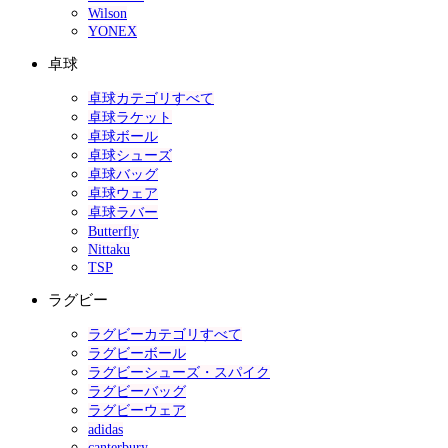
Wilson
YONEX
卓球
卓球カテゴリすべて
卓球ラケット
卓球ボール
卓球シューズ
卓球バッグ
卓球ウェア
卓球ラバー
Butterfly
Nittaku
TSP
ラグビー
ラグビーカテゴリすべて
ラグビーボール
ラグビーシューズ・スパイク
ラグビーバッグ
ラグビーウェア
adidas
canterbury