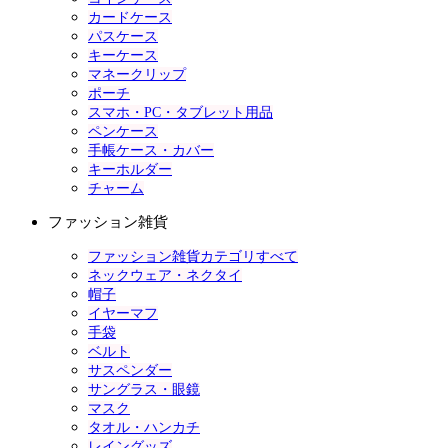
カードケース
パスケース
キーケース
マネークリップ
ポーチ
スマホ・PC・タブレット用品
ペンケース
手帳ケース・カバー
キーホルダー
チャーム
ファッション雑貨
ファッション雑貨カテゴリすべて
ネックウェア・ネクタイ
帽子
イヤーマフ
手袋
ベルト
サスペンダー
サングラス・眼鏡
マスク
タオル・ハンカチ
レイングッズ