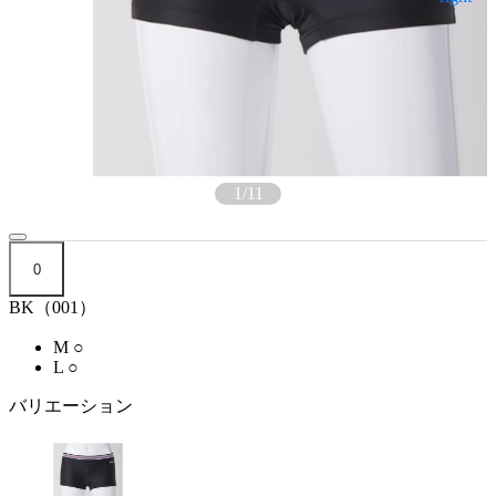
1
/
11
0
BK（001）
M
○
L
○
バリエーション