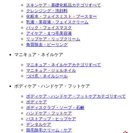
スキンケア・基礎化粧品カテゴリすべて
クレンジング・洗顔料
化粧水・フェイスミスト・ブースター
乳液・美容液・フェイスクリーム
パック・フェイスマスク
アイケア・まつ毛美容液
リップケア・リップクリーム
角質除去・ピーリング
マニキュア・ネイルケア
マニキュア・ネイルケアカテゴリすべて
マニキュア・ジェルネイル
つけ爪・ネイルシール
ボディケア・ハンドケア・フットケア
ボディケア・ハンドケア・フットケアカテゴリすべて
ボディケア
ボディスクラブ・ソープ・石鹸
ハンドケア・フットケア
バストアップ・ヒップケア
デンタルケア
脱毛除毛クリーム・ケア