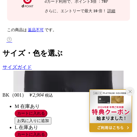
dカード利用で、
ポイント
3
倍
：
78
P
さらに
、エントリーで最大
10
倍！
詳細
この商品は
返品不可
です。
サイズ・色を選ぶ
サイズガイド
BK（001）
￥2,904
税込
M
在庫あり
カートに入れる
お気に入りに追加
L
在庫あり
カートに入れる