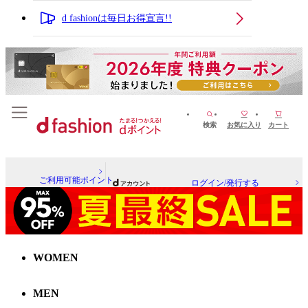
d fashionは毎日お得宣言!!
検索
お気に入り
カート
ご利用可能ポイント
ログイン/発行する
WOMEN
MEN