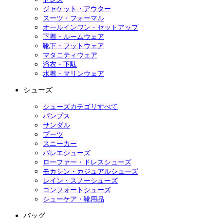
ジャケット・アウター
スーツ・フォーマル
オールインワン・セットアップ
下着・ルームウェア
靴下・フットウェア
マタニティウェア
浴衣・下駄
水着・マリンウェア
シューズ
シューズカテゴリすべて
パンプス
サンダル
ブーツ
スニーカー
バレエシューズ
ローファー・ドレスシューズ
モカシン・カジュアルシューズ
レイン・スノーシューズ
コンフォートシューズ
シューケア・靴用品
バッグ