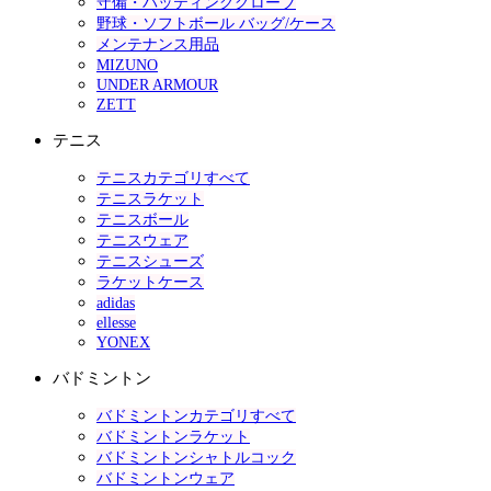
守備・バッティンググローブ
野球・ソフトボール バッグ/ケース
メンテナンス用品
MIZUNO
UNDER ARMOUR
ZETT
テニス
テニスカテゴリすべて
テニスラケット
テニスボール
テニスウェア
テニスシューズ
ラケットケース
adidas
ellesse
YONEX
バドミントン
バドミントンカテゴリすべて
バドミントンラケット
バドミントンシャトルコック
バドミントンウェア