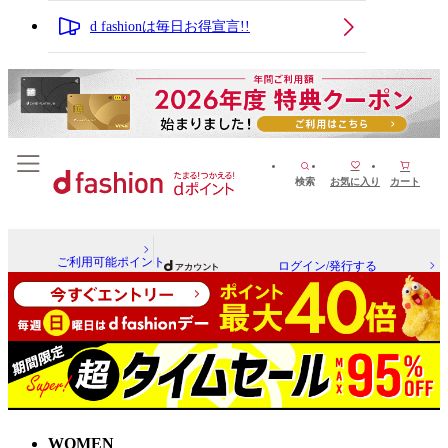
d fashionは毎日お得宣言!!
検索
お気に入り
カート
ご利用可能ポイント
ログイン/発行する
WOMEN