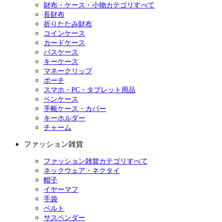
財布・ケース・小物カテゴリすべて
長財布
折りたたみ財布
コインケース
カードケース
パスケース
キーケース
マネークリップ
ポーチ
スマホ・PC・タブレット用品
ペンケース
手帳ケース・カバー
キーホルダー
チャーム
ファッション雑貨
ファッション雑貨カテゴリすべて
ネックウェア・ネクタイ
帽子
イヤーマフ
手袋
ベルト
サスペンダー