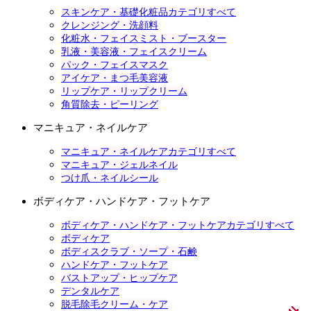
スキンケア・基礎化粧品カテゴリすべて
クレンジング・洗顔料
化粧水・フェイスミスト・ブースター
乳液・美容液・フェイスクリーム
パック・フェイスマスク
アイケア・まつ毛美容液
リップケア・リップクリーム
角質除去・ピーリング
マニキュア・ネイルケア
マニキュア・ネイルケアカテゴリすべて
マニキュア・ジェルネイル
つけ爪・ネイルシール
ボディケア・ハンドケア・フットケア
ボディケア・ハンドケア・フットケアカテゴリすべて
ボディケア
ボディスクラブ・ソープ・石鹸
ハンドケア・フットケア
バストアップ・ヒップケア
デンタルケア
脱毛除毛クリーム・ケア