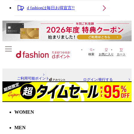
d fashionは毎日お得宣言!!
検索
お気に入り
カート
ご利用可能ポイント
ログイン/発行する
WOMEN
MEN