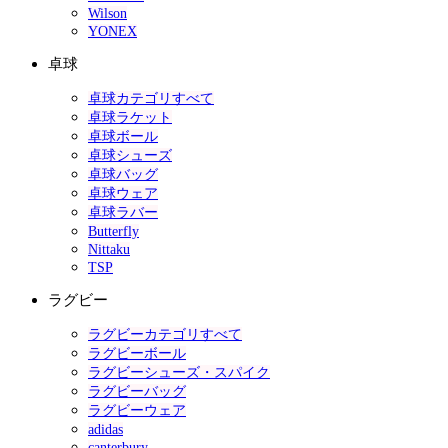
Wilson
YONEX
卓球
卓球カテゴリすべて
卓球ラケット
卓球ボール
卓球シューズ
卓球バッグ
卓球ウェア
卓球ラバー
Butterfly
Nittaku
TSP
ラグビー
ラグビーカテゴリすべて
ラグビーボール
ラグビーシューズ・スパイク
ラグビーバッグ
ラグビーウェア
adidas
canterbury