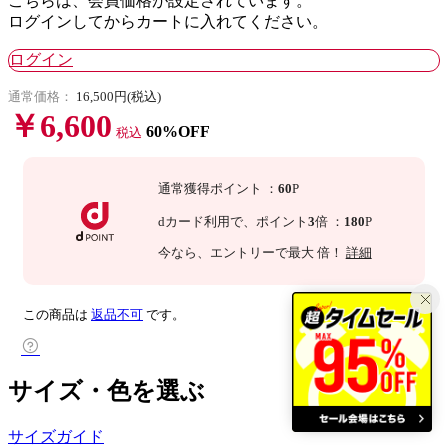
こちらは、会員価格が設定されています。
ログインしてからカートに入れてください。
ログイン
通常価格：
16,500円(税込)
￥6,600
60%OFF
税込
通常獲得ポイント
：
60
P
dカード利用で、
ポイント
3
倍
：
180
P
今なら
、エントリーで最大
倍！
詳細
この商品は
返品不可
です。
サイズ・色を選ぶ
サイズガイド