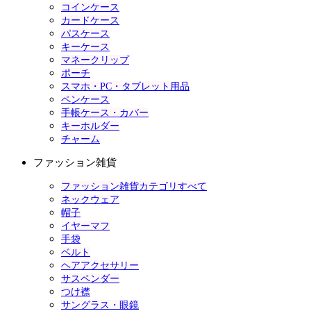
コインケース
カードケース
パスケース
キーケース
マネークリップ
ポーチ
スマホ・PC・タブレット用品
ペンケース
手帳ケース・カバー
キーホルダー
チャーム
ファッション雑貨
ファッション雑貨カテゴリすべて
ネックウェア
帽子
イヤーマフ
手袋
ベルト
ヘアアクセサリー
サスペンダー
つけ襟
サングラス・眼鏡