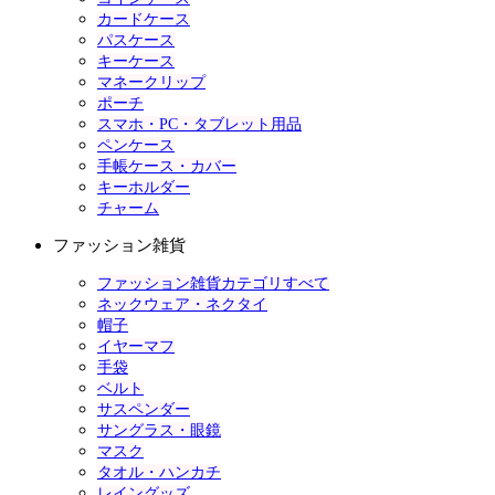
カードケース
パスケース
キーケース
マネークリップ
ポーチ
スマホ・PC・タブレット用品
ペンケース
手帳ケース・カバー
キーホルダー
チャーム
ファッション雑貨
ファッション雑貨カテゴリすべて
ネックウェア・ネクタイ
帽子
イヤーマフ
手袋
ベルト
サスペンダー
サングラス・眼鏡
マスク
タオル・ハンカチ
レイングッズ