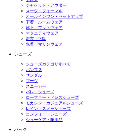
ジャケット・アウター
スーツ・フォーマル
オールインワン・セットアップ
下着・ルームウェア
靴下・フットウェア
マタニティウェア
浴衣・下駄
水着・マリンウェア
シューズ
シューズカテゴリすべて
パンプス
サンダル
ブーツ
スニーカー
バレエシューズ
ローファー・ドレスシューズ
モカシン・カジュアルシューズ
レイン・スノーシューズ
コンフォートシューズ
シューケア・靴用品
バッグ