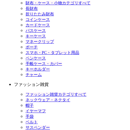
財布・ケース・小物カテゴリすべて
長財布
折りたたみ財布
コインケース
カードケース
パスケース
キーケース
マネークリップ
ポーチ
スマホ・PC・タブレット用品
ペンケース
手帳ケース・カバー
キーホルダー
チャーム
ファッション雑貨
ファッション雑貨カテゴリすべて
ネックウェア・ネクタイ
帽子
イヤーマフ
手袋
ベルト
サスペンダー