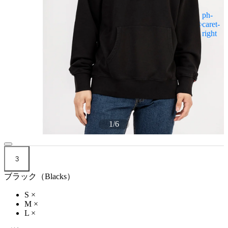
1
/
6
3
ブラック（Blacks）
S
×
M
×
L
×