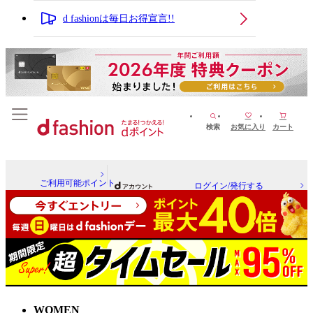
d fashionは毎日お得宣言!!
検索
お気に入り
カート
ご利用可能ポイント
ログイン/発行する
WOMEN