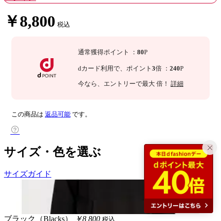
￥8,800
税込
通常獲得ポイント
：
80
P
dカード利用で、
ポイント
3
倍
：
240
P
今なら
、エントリーで最大
倍！
詳細
この商品は
返品可能
です。
サイズ・色を選ぶ
サイズガイド
ブラック（Blacks）
￥8,800
税込