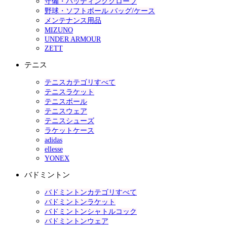
守備・バッティンググローブ
野球・ソフトボール バッグ/ケース
メンテナンス用品
MIZUNO
UNDER ARMOUR
ZETT
テニス
テニスカテゴリすべて
テニスラケット
テニスボール
テニスウェア
テニスシューズ
ラケットケース
adidas
ellesse
YONEX
バドミントン
バドミントンカテゴリすべて
バドミントンラケット
バドミントンシャトルコック
バドミントンウェア