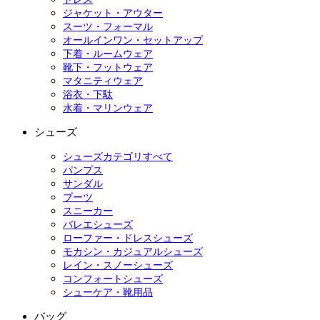
ジャケット・アウター
スーツ・フォーマル
オールインワン・セットアップ
下着・ルームウェア
靴下・フットウェア
マタニティウェア
浴衣・下駄
水着・マリンウェア
シューズ
シューズカテゴリすべて
パンプス
サンダル
ブーツ
スニーカー
バレエシューズ
ローファー・ドレスシューズ
モカシン・カジュアルシューズ
レイン・スノーシューズ
コンフォートシューズ
シューケア・靴用品
バッグ