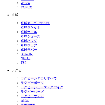
Wilson
YONEX
卓球
卓球カテゴリすべて
卓球ラケット
卓球ボール
卓球シューズ
卓球バッグ
卓球ウェア
卓球ラバー
Butterfly
Nittaku
TSP
ラグビー
ラグビーカテゴリすべて
ラグビーボール
ラグビーシューズ・スパイク
ラグビーバッグ
ラグビーウェア
adidas
canterbury