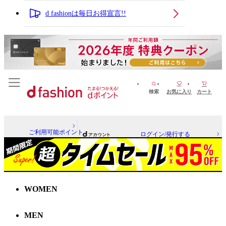
d fashionは毎日お得宣言!!
検索
お気に入り
カート
ご利用可能ポイント
ログイン/発行する
WOMEN
MEN