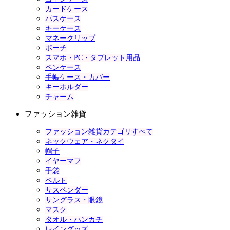
カードケース
パスケース
キーケース
マネークリップ
ポーチ
スマホ・PC・タブレット用品
ペンケース
手帳ケース・カバー
キーホルダー
チャーム
ファッション雑貨
ファッション雑貨カテゴリすべて
ネックウェア・ネクタイ
帽子
イヤーマフ
手袋
ベルト
サスペンダー
サングラス・眼鏡
マスク
タオル・ハンカチ
レイングッズ