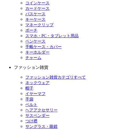
コインケース
カードケース
パスケース
キーケース
マネークリップ
ポーチ
スマホ・PC・タブレット用品
ペンケース
手帳ケース・カバー
キーホルダー
チャーム
ファッション雑貨
ファッション雑貨カテゴリすべて
ネックウェア
帽子
イヤーマフ
手袋
ベルト
ヘアアクセサリー
サスペンダー
つけ襟
サングラス・眼鏡