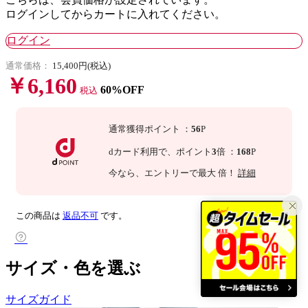
ログインしてからカートに入れてください。
ログイン
通常価格：
15,400円(税込)
￥6,160
60%OFF
税込
通常獲得ポイント
：
56
P
dカード利用で、
ポイント
3
倍
：
168
P
今なら
、エントリーで最大
倍！
詳細
この商品は
返品不可
です。
サイズ・色を選ぶ
サイズガイド