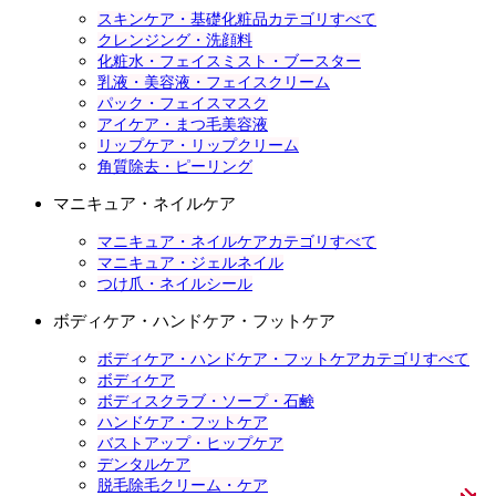
スキンケア・基礎化粧品カテゴリすべて
クレンジング・洗顔料
化粧水・フェイスミスト・ブースター
乳液・美容液・フェイスクリーム
パック・フェイスマスク
アイケア・まつ毛美容液
リップケア・リップクリーム
角質除去・ピーリング
マニキュア・ネイルケア
マニキュア・ネイルケアカテゴリすべて
マニキュア・ジェルネイル
つけ爪・ネイルシール
ボディケア・ハンドケア・フットケア
ボディケア・ハンドケア・フットケアカテゴリすべて
ボディケア
ボディスクラブ・ソープ・石鹸
ハンドケア・フットケア
バストアップ・ヒップケア
デンタルケア
脱毛除毛クリーム・ケア