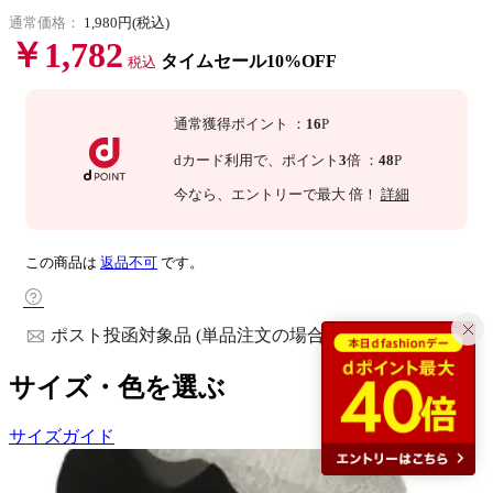
通常価格：
1,980円(税込)
￥1,782
タイムセール10%OFF
税込
通常獲得ポイント
：
16
P
dカード利用で、
ポイント
3
倍
：
48
P
今なら
、エントリーで最大
倍！
詳細
この商品は
返品不可
です。
ポスト投函対象品 (単品注文の場合)
サイズ・色を選ぶ
サイズガイド