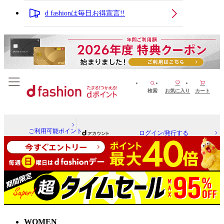
d fashionは毎日お得宣言!!
検索
お気に入り
カート
ご利用可能ポイント
ログイン/発行する
WOMEN