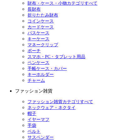
財布・ケース・小物カテゴリすべて
長財布
折りたたみ財布
コインケース
カードケース
パスケース
キーケース
マネークリップ
ポーチ
スマホ・PC・タブレット用品
ペンケース
手帳ケース・カバー
キーホルダー
チャーム
ファッション雑貨
ファッション雑貨カテゴリすべて
ネックウェア・ネクタイ
帽子
イヤーマフ
手袋
ベルト
サスペンダー