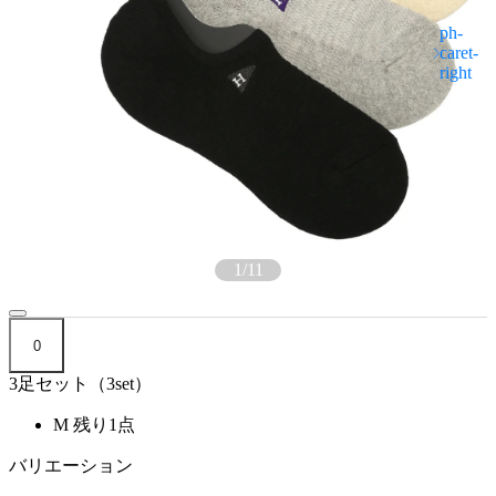
1
/
11
0
3足セット（3set）
M
残り1点
バリエーション