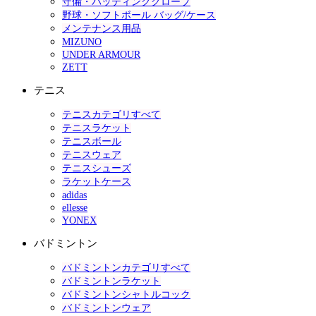
守備・バッティンググローブ
野球・ソフトボール バッグ/ケース
メンテナンス用品
MIZUNO
UNDER ARMOUR
ZETT
テニス
テニスカテゴリすべて
テニスラケット
テニスボール
テニスウェア
テニスシューズ
ラケットケース
adidas
ellesse
YONEX
バドミントン
バドミントンカテゴリすべて
バドミントンラケット
バドミントンシャトルコック
バドミントンウェア