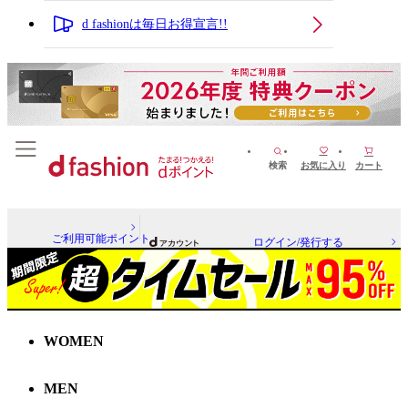
d fashionは毎日お得宣言!!
検索
お気に入り
カート
ご利用可能ポイント
ログイン/発行する
WOMEN
MEN