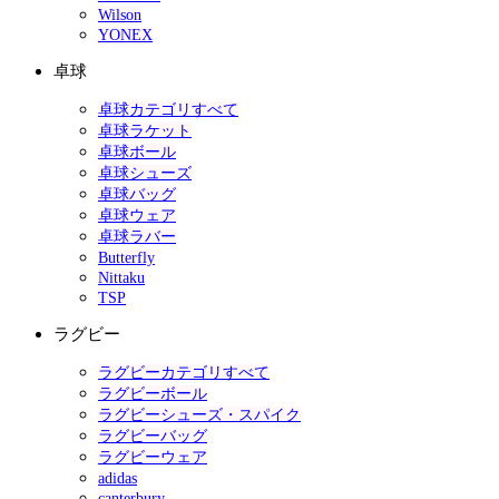
Wilson
YONEX
卓球
卓球カテゴリすべて
卓球ラケット
卓球ボール
卓球シューズ
卓球バッグ
卓球ウェア
卓球ラバー
Butterfly
Nittaku
TSP
ラグビー
ラグビーカテゴリすべて
ラグビーボール
ラグビーシューズ・スパイク
ラグビーバッグ
ラグビーウェア
adidas
canterbury