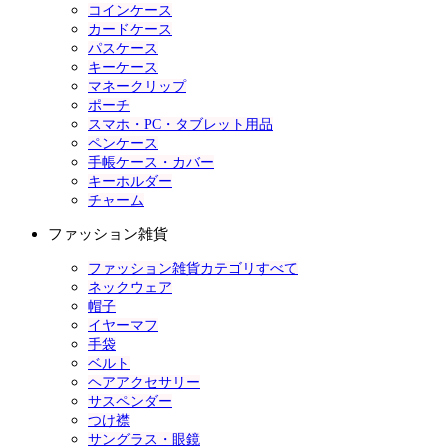
コインケース
カードケース
パスケース
キーケース
マネークリップ
ポーチ
スマホ・PC・タブレット用品
ペンケース
手帳ケース・カバー
キーホルダー
チャーム
ファッション雑貨
ファッション雑貨カテゴリすべて
ネックウェア
帽子
イヤーマフ
手袋
ベルト
ヘアアクセサリー
サスペンダー
つけ襟
サングラス・眼鏡