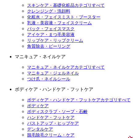
スキンケア・基礎化粧品カテゴリすべて
クレンジング・洗顔料
化粧水・フェイスミスト・ブースター
乳液・美容液・フェイスクリーム
パック・フェイスマスク
アイケア・まつ毛美容液
リップケア・リップクリーム
角質除去・ピーリング
マニキュア・ネイルケア
マニキュア・ネイルケアカテゴリすべて
マニキュア・ジェルネイル
つけ爪・ネイルシール
ボディケア・ハンドケア・フットケア
ボディケア・ハンドケア・フットケアカテゴリすべて
ボディケア
ボディスクラブ・ソープ・石鹸
ハンドケア・フットケア
バストアップ・ヒップケア
デンタルケア
脱毛除毛クリーム・ケア