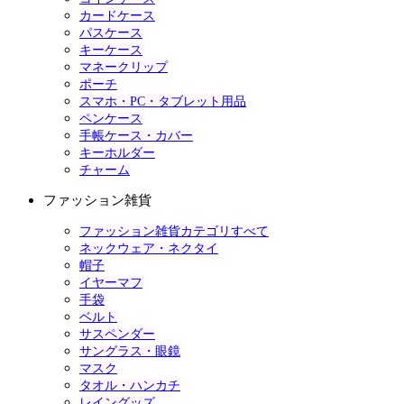
カードケース
パスケース
キーケース
マネークリップ
ポーチ
スマホ・PC・タブレット用品
ペンケース
手帳ケース・カバー
キーホルダー
チャーム
ファッション雑貨
ファッション雑貨カテゴリすべて
ネックウェア・ネクタイ
帽子
イヤーマフ
手袋
ベルト
サスペンダー
サングラス・眼鏡
マスク
タオル・ハンカチ
レイングッズ