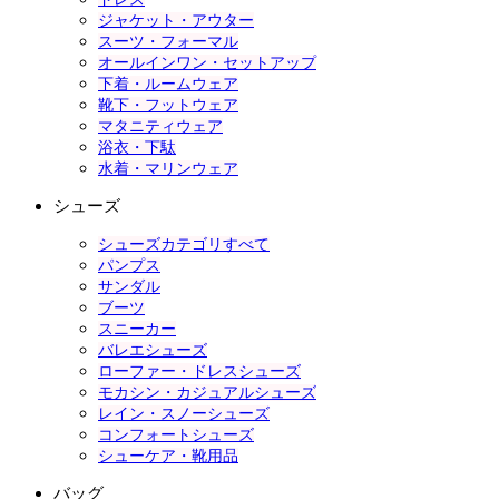
ジャケット・アウター
スーツ・フォーマル
オールインワン・セットアップ
下着・ルームウェア
靴下・フットウェア
マタニティウェア
浴衣・下駄
水着・マリンウェア
シューズ
シューズカテゴリすべて
パンプス
サンダル
ブーツ
スニーカー
バレエシューズ
ローファー・ドレスシューズ
モカシン・カジュアルシューズ
レイン・スノーシューズ
コンフォートシューズ
シューケア・靴用品
バッグ