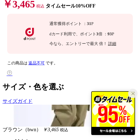
￥3,465
タイムセール10%OFF
税込
通常獲得ポイント
：
31
P
dカード利用で、
ポイント
3
倍
：
93
P
今なら
、エントリーで最大
倍！
詳細
この商品は
返品不可
です。
サイズ・色を選ぶ
サイズガイド
ブラウン（bwn）
￥3,465
税込