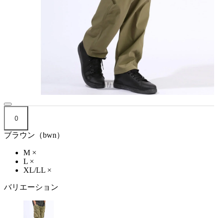
1
/
1
0
ブラウン（bwn）
M
×
L
×
XL/LL
×
バリエーション