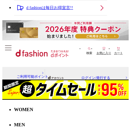
d fashionは毎日お得宣言!!
検索
お気に入り
カート
ご利用可能ポイント
ログイン/発行する
WOMEN
MEN