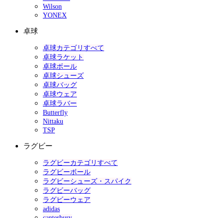
Wilson
YONEX
卓球
卓球カテゴリすべて
卓球ラケット
卓球ボール
卓球シューズ
卓球バッグ
卓球ウェア
卓球ラバー
Butterfly
Nittaku
TSP
ラグビー
ラグビーカテゴリすべて
ラグビーボール
ラグビーシューズ・スパイク
ラグビーバッグ
ラグビーウェア
adidas
canterbury