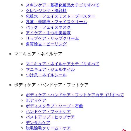
スキンケア・基礎化粧品カテゴリすべて
クレンジング・洗顔料
化粧水・フェイスミスト・ブースター
乳液・美容液・フェイスクリーム
パック・フェイスマスク
アイケア・まつ毛美容液
リップケア・リップクリーム
角質除去・ピーリング
マニキュア・ネイルケア
マニキュア・ネイルケアカテゴリすべて
マニキュア・ジェルネイル
つけ爪・ネイルシール
ボディケア・ハンドケア・フットケア
ボディケア・ハンドケア・フットケアカテゴリすべて
ボディケア
ボディスクラブ・ソープ・石鹸
ハンドケア・フットケア
バストアップ・ヒップケア
デンタルケア
脱毛除毛クリーム・ケア