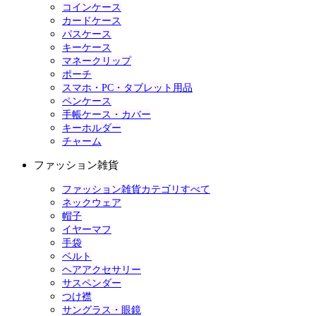
コインケース
カードケース
パスケース
キーケース
マネークリップ
ポーチ
スマホ・PC・タブレット用品
ペンケース
手帳ケース・カバー
キーホルダー
チャーム
ファッション雑貨
ファッション雑貨カテゴリすべて
ネックウェア
帽子
イヤーマフ
手袋
ベルト
ヘアアクセサリー
サスペンダー
つけ襟
サングラス・眼鏡