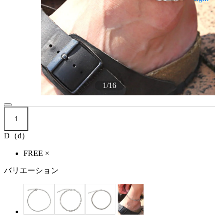
1
/
16
1
D（d）
FREE
×
バリエーション