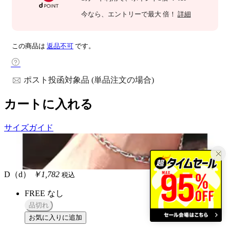
今なら
、エントリーで最大
倍！
詳細
この商品は
返品不可
です。
ポスト投函対象品 (単品注文の場合)
カートに入れる
サイズガイド
D（d）
￥1,782
税込
FREE
なし
品切れ
お気に入りに追加