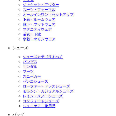
ジャケット・アウター
スーツ・フォーマル
オールインワン・セットアップ
下着・ルームウェア
靴下・フットウェア
マタニティウェア
浴衣・下駄
水着・マリンウェア
シューズ
シューズカテゴリすべて
パンプス
サンダル
ブーツ
スニーカー
バレエシューズ
ローファー・ドレスシューズ
モカシン・カジュアルシューズ
レイン・スノーシューズ
コンフォートシューズ
シューケア・靴用品
バッグ