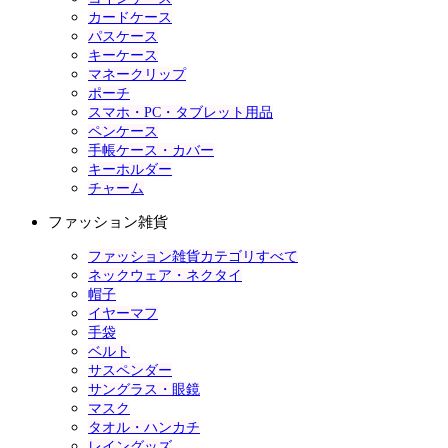
カードケース
パスケース
キーケース
マネークリップ
ポーチ
スマホ・PC・タブレット用品
ペンケース
手帳ケース・カバー
キーホルダー
チャーム
ファッション雑貨
ファッション雑貨カテゴリすべて
ネックウェア・ネクタイ
帽子
イヤーマフ
手袋
ベルト
サスペンダー
サングラス・眼鏡
マスク
タオル・ハンカチ
レイングッズ