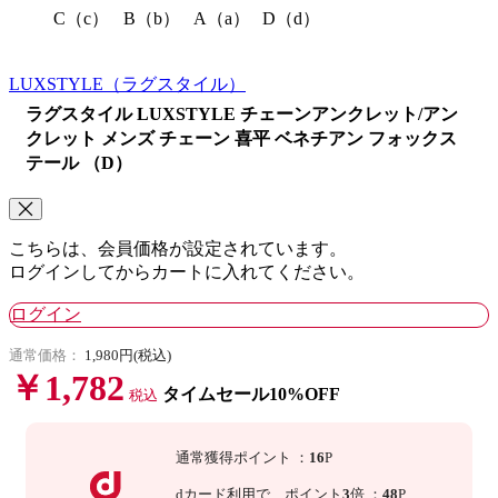
C（c）
B（b）
A（a）
D（d）
LUXSTYLE
（ラグスタイル）
ラグスタイル LUXSTYLE チェーンアンクレット/アン
クレット メンズ チェーン 喜平 ベネチアン フォックス
テール （D）
こちらは、会員価格が設定されています。
ログインしてからカートに入れてください。
ログイン
通常価格：
1,980円(税込)
￥1,782
タイムセール10%OFF
税込
通常獲得ポイント
：
16
P
dカード利用で、
ポイント
3
倍
：
48
P