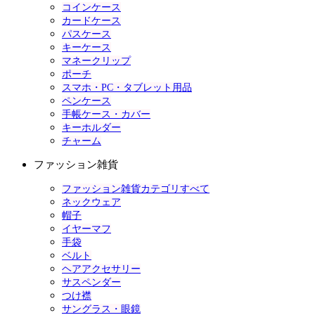
コインケース
カードケース
パスケース
キーケース
マネークリップ
ポーチ
スマホ・PC・タブレット用品
ペンケース
手帳ケース・カバー
キーホルダー
チャーム
ファッション雑貨
ファッション雑貨カテゴリすべて
ネックウェア
帽子
イヤーマフ
手袋
ベルト
ヘアアクセサリー
サスペンダー
つけ襟
サングラス・眼鏡