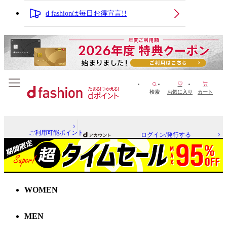
d fashionは毎日お得宣言!!
検索
お気に入り
カート
ご利用可能ポイント
ログイン/発行する
WOMEN
MEN