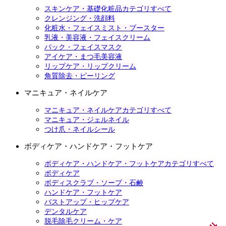
スキンケア・基礎化粧品カテゴリすべて
クレンジング・洗顔料
化粧水・フェイスミスト・ブースター
乳液・美容液・フェイスクリーム
パック・フェイスマスク
アイケア・まつ毛美容液
リップケア・リップクリーム
角質除去・ピーリング
マニキュア・ネイルケア
マニキュア・ネイルケアカテゴリすべて
マニキュア・ジェルネイル
つけ爪・ネイルシール
ボディケア・ハンドケア・フットケア
ボディケア・ハンドケア・フットケアカテゴリすべて
ボディケア
ボディスクラブ・ソープ・石鹸
ハンドケア・フットケア
バストアップ・ヒップケア
デンタルケア
脱毛除毛クリーム・ケア