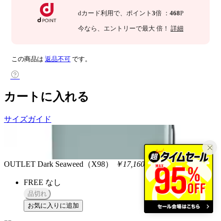
dカード利用で、
ポイント
3
倍
：
468
P
今なら
、エントリーで最大
倍！
詳細
この商品は
返品不可
です。
カートに入れる
サイズガイド
OUTLET
Dark Seaweed（X98）
￥17,160
税込
FREE
なし
品切れ
お気に入りに追加