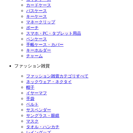
カードケース
パスケース
キーケース
マネークリップ
ポーチ
スマホ・PC・タブレット用品
ペンケース
手帳ケース・カバー
キーホルダー
チャーム
ファッション雑貨
ファッション雑貨カテゴリすべて
ネックウェア・ネクタイ
帽子
イヤーマフ
手袋
ベルト
サスペンダー
サングラス・眼鏡
マスク
タオル・ハンカチ
レイングッズ