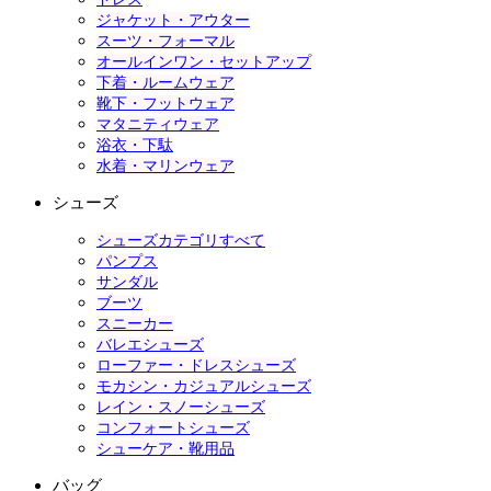
ジャケット・アウター
スーツ・フォーマル
オールインワン・セットアップ
下着・ルームウェア
靴下・フットウェア
マタニティウェア
浴衣・下駄
水着・マリンウェア
シューズ
シューズカテゴリすべて
パンプス
サンダル
ブーツ
スニーカー
バレエシューズ
ローファー・ドレスシューズ
モカシン・カジュアルシューズ
レイン・スノーシューズ
コンフォートシューズ
シューケア・靴用品
バッグ