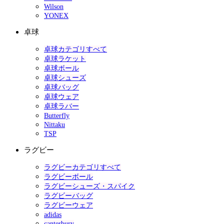
Wilson
YONEX
卓球
卓球カテゴリすべて
卓球ラケット
卓球ボール
卓球シューズ
卓球バッグ
卓球ウェア
卓球ラバー
Butterfly
Nittaku
TSP
ラグビー
ラグビーカテゴリすべて
ラグビーボール
ラグビーシューズ・スパイク
ラグビーバッグ
ラグビーウェア
adidas
canterbury