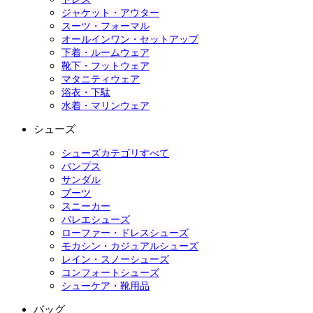
ジャケット・アウター
スーツ・フォーマル
オールインワン・セットアップ
下着・ルームウェア
靴下・フットウェア
マタニティウェア
浴衣・下駄
水着・マリンウェア
シューズ
シューズカテゴリすべて
パンプス
サンダル
ブーツ
スニーカー
バレエシューズ
ローファー・ドレスシューズ
モカシン・カジュアルシューズ
レイン・スノーシューズ
コンフォートシューズ
シューケア・靴用品
バッグ