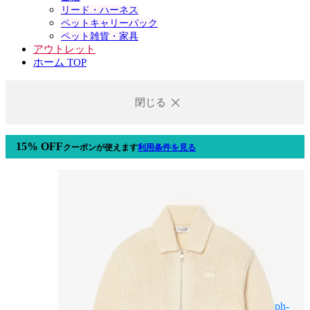
リード・ハーネス
ペットキャリーバック
ペット雑貨・家具
アウトレット
ホーム TOP
閉じる
15% OFF
クーポン
が使えます
利用条件を見る