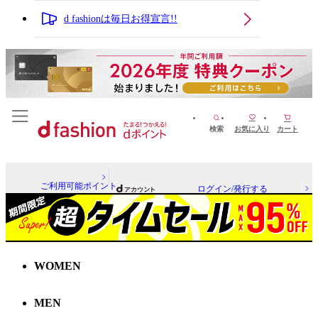
d fashionは毎日お得宣言!!
検索
お気に入り
カート
ご利用可能ポイント
ログイン/発行する
WOMEN
MEN