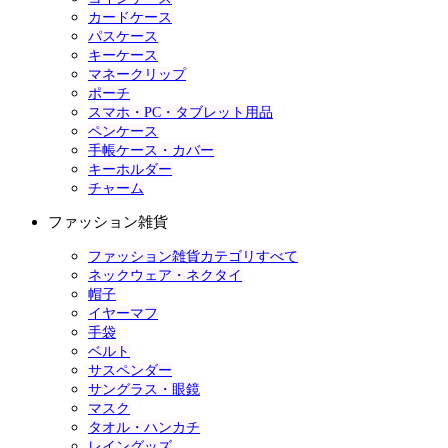
カードケース
パスケース
キーケース
マネークリップ
ポーチ
スマホ・PC・タブレット用品
ペンケース
手帳ケース・カバー
キーホルダー
チャーム
ファッション雑貨
ファッション雑貨カテゴリすべて
ネックウェア・ネクタイ
帽子
イヤーマフ
手袋
ベルト
サスペンダー
サングラス・眼鏡
マスク
タオル・ハンカチ
レイングッズ