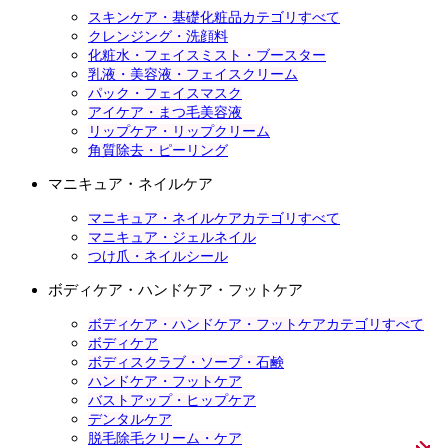
スキンケア・基礎化粧品カテゴリすべて
クレンジング・洗顔料
化粧水・フェイスミスト・ブースター
乳液・美容液・フェイスクリーム
パック・フェイスマスク
アイケア・まつ毛美容液
リップケア・リップクリーム
角質除去・ピーリング
マニキュア・ネイルケア
マニキュア・ネイルケアカテゴリすべて
マニキュア・ジェルネイル
つけ爪・ネイルシール
ボディケア・ハンドケア・フットケア
ボディケア・ハンドケア・フットケアカテゴリすべて
ボディケア
ボディスクラブ・ソープ・石鹸
ハンドケア・フットケア
バストアップ・ヒップケア
デンタルケア
脱毛除毛クリーム・ケア