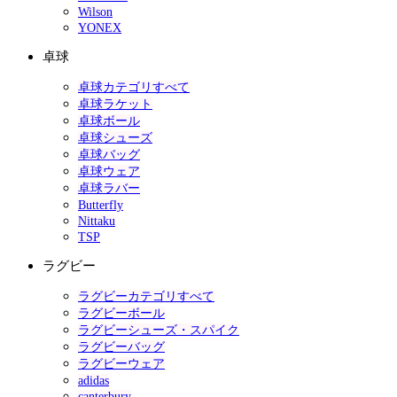
Wilson
YONEX
卓球
卓球カテゴリすべて
卓球ラケット
卓球ボール
卓球シューズ
卓球バッグ
卓球ウェア
卓球ラバー
Butterfly
Nittaku
TSP
ラグビー
ラグビーカテゴリすべて
ラグビーボール
ラグビーシューズ・スパイク
ラグビーバッグ
ラグビーウェア
adidas
canterbury