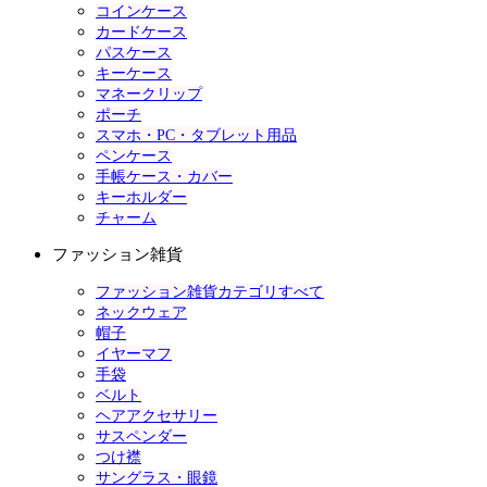
コインケース
カードケース
パスケース
キーケース
マネークリップ
ポーチ
スマホ・PC・タブレット用品
ペンケース
手帳ケース・カバー
キーホルダー
チャーム
ファッション雑貨
ファッション雑貨カテゴリすべて
ネックウェア
帽子
イヤーマフ
手袋
ベルト
ヘアアクセサリー
サスペンダー
つけ襟
サングラス・眼鏡