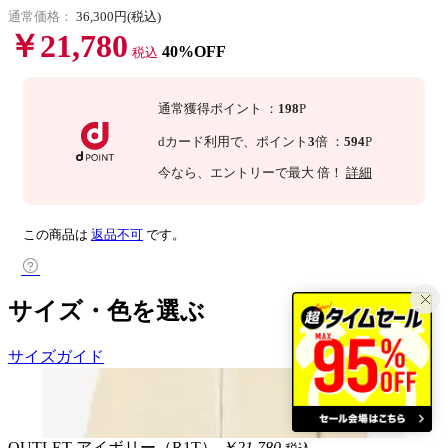
通常価格：
36,300円(税込)
￥21,780
40%OFF
税込
通常獲得ポイント
：
198
P
dカード利用で、
ポイント
3
倍
：
594
P
今なら
、エントリーで最大
倍！
詳細
この商品は
返品不可
です。
サイズ・色を選ぶ
サイズガイド
OUTLET
アイボリー（R1T）
￥21,780