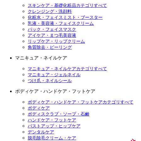
スキンケア・基礎化粧品カテゴリすべて
クレンジング・洗顔料
化粧水・フェイスミスト・ブースター
乳液・美容液・フェイスクリーム
パック・フェイスマスク
アイケア・まつ毛美容液
リップケア・リップクリーム
角質除去・ピーリング
マニキュア・ネイルケア
マニキュア・ネイルケアカテゴリすべて
マニキュア・ジェルネイル
つけ爪・ネイルシール
ボディケア・ハンドケア・フットケア
ボディケア・ハンドケア・フットケアカテゴリすべて
ボディケア
ボディスクラブ・ソープ・石鹸
ハンドケア・フットケア
バストアップ・ヒップケア
デンタルケア
脱毛除毛クリーム・ケア