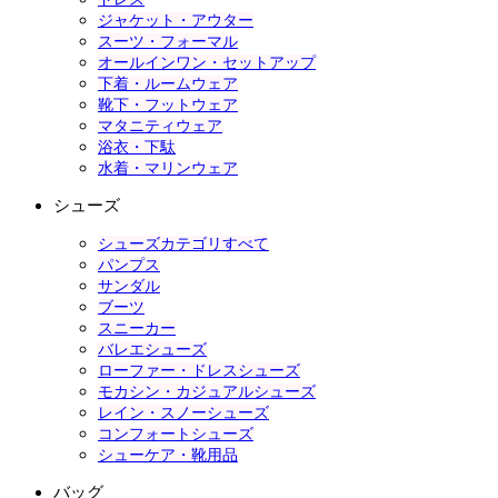
ジャケット・アウター
スーツ・フォーマル
オールインワン・セットアップ
下着・ルームウェア
靴下・フットウェア
マタニティウェア
浴衣・下駄
水着・マリンウェア
シューズ
シューズカテゴリすべて
パンプス
サンダル
ブーツ
スニーカー
バレエシューズ
ローファー・ドレスシューズ
モカシン・カジュアルシューズ
レイン・スノーシューズ
コンフォートシューズ
シューケア・靴用品
バッグ