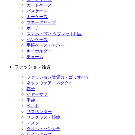
カードケース
パスケース
キーケース
マネークリップ
ポーチ
スマホ・PC・タブレット用品
ペンケース
手帳ケース・カバー
キーホルダー
チャーム
ファッション雑貨
ファッション雑貨カテゴリすべて
ネックウェア・ネクタイ
帽子
イヤーマフ
手袋
ベルト
サスペンダー
サングラス・眼鏡
マスク
タオル・ハンカチ
レイングッズ