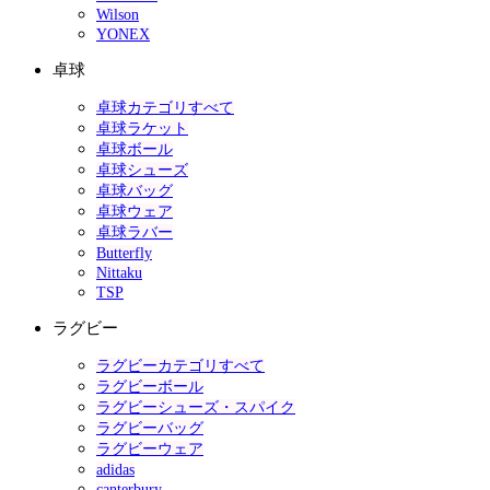
Wilson
YONEX
卓球
卓球カテゴリすべて
卓球ラケット
卓球ボール
卓球シューズ
卓球バッグ
卓球ウェア
卓球ラバー
Butterfly
Nittaku
TSP
ラグビー
ラグビーカテゴリすべて
ラグビーボール
ラグビーシューズ・スパイク
ラグビーバッグ
ラグビーウェア
adidas
canterbury