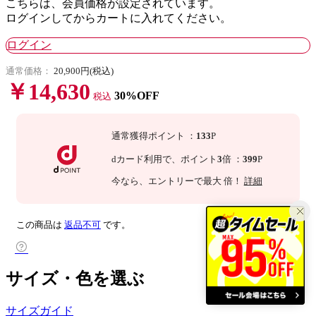
こちらは、会員価格が設定されています。
ログインしてからカートに入れてください。
ログイン
通常価格：
20,900円(税込)
￥14,630
30%OFF
税込
通常獲得ポイント
：
133
P
dカード利用で、
ポイント
3
倍
：
399
P
今なら
、エントリーで最大
倍！
詳細
この商品は
返品不可
です。
サイズ・色を選ぶ
サイズガイド