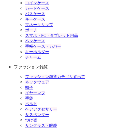
コインケース
カードケース
パスケース
キーケース
マネークリップ
ポーチ
スマホ・PC・タブレット用品
ペンケース
手帳ケース・カバー
キーホルダー
チャーム
ファッション雑貨
ファッション雑貨カテゴリすべて
ネックウェア
帽子
イヤーマフ
手袋
ベルト
ヘアアクセサリー
サスペンダー
つけ襟
サングラス・眼鏡