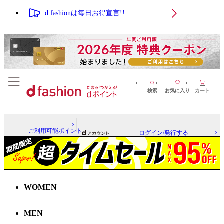
d fashionは毎日お得宣言!!
検索
お気に入り
カート
ご利用可能ポイント
ログイン/発行する
WOMEN
MEN