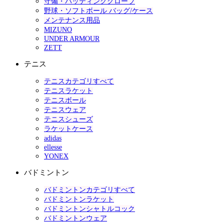
守備・バッティンググローブ
野球・ソフトボール バッグ/ケース
メンテナンス用品
MIZUNO
UNDER ARMOUR
ZETT
テニス
テニスカテゴリすべて
テニスラケット
テニスボール
テニスウェア
テニスシューズ
ラケットケース
adidas
ellesse
YONEX
バドミントン
バドミントンカテゴリすべて
バドミントンラケット
バドミントンシャトルコック
バドミントンウェア