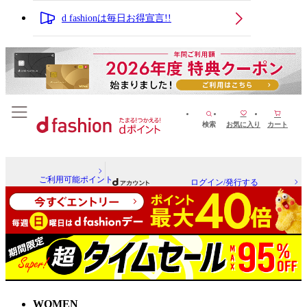
d fashionは毎日お得宣言!!
検索
お気に入り
カート
ご利用可能ポイント
ログイン/発行する
WOMEN