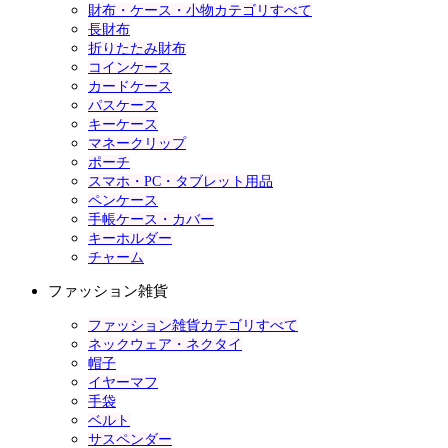
財布・ケース・小物カテゴリすべて
長財布
折りたたみ財布
コインケース
カードケース
パスケース
キーケース
マネークリップ
ポーチ
スマホ・PC・タブレット用品
ペンケース
手帳ケース・カバー
キーホルダー
チャーム
ファッション雑貨
ファッション雑貨カテゴリすべて
ネックウェア・ネクタイ
帽子
イヤーマフ
手袋
ベルト
サスペンダー