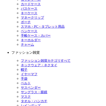
カードケース
パスケース
キーケース
マネークリップ
ポーチ
スマホ・PC・タブレット用品
ペンケース
手帳ケース・カバー
キーホルダー
チャーム
ファッション雑貨
ファッション雑貨カテゴリすべて
ネックウェア・ネクタイ
帽子
イヤーマフ
手袋
ベルト
サスペンダー
サングラス・眼鏡
マスク
タオル・ハンカチ
レイングッズ