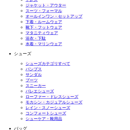
ジャケット・アウター
スーツ・フォーマル
オールインワン・セットアップ
下着・ルームウェア
靴下・フットウェア
マタニティウェア
浴衣・下駄
水着・マリンウェア
シューズ
シューズカテゴリすべて
パンプス
サンダル
ブーツ
スニーカー
バレエシューズ
ローファー・ドレスシューズ
モカシン・カジュアルシューズ
レイン・スノーシューズ
コンフォートシューズ
シューケア・靴用品
バッグ