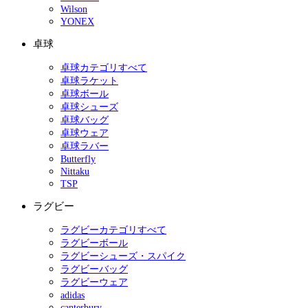
Wilson
YONEX
卓球
卓球カテゴリすべて
卓球ラケット
卓球ボール
卓球シューズ
卓球バッグ
卓球ウェア
卓球ラバー
Butterfly
Nittaku
TSP
ラグビー
ラグビーカテゴリすべて
ラグビーボール
ラグビーシューズ・スパイク
ラグビーバッグ
ラグビーウェア
adidas
canterbury