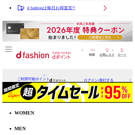
d fashionは毎日お得宣言!!
検索
お気に入り
カート
ご利用可能ポイント
ログイン/発行する
WOMEN
MEN