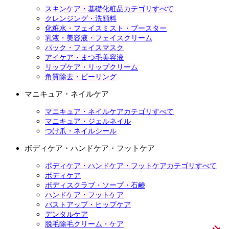
スキンケア・基礎化粧品カテゴリすべて
クレンジング・洗顔料
化粧水・フェイスミスト・ブースター
乳液・美容液・フェイスクリーム
パック・フェイスマスク
アイケア・まつ毛美容液
リップケア・リップクリーム
角質除去・ピーリング
マニキュア・ネイルケア
マニキュア・ネイルケアカテゴリすべて
マニキュア・ジェルネイル
つけ爪・ネイルシール
ボディケア・ハンドケア・フットケア
ボディケア・ハンドケア・フットケアカテゴリすべて
ボディケア
ボディスクラブ・ソープ・石鹸
ハンドケア・フットケア
バストアップ・ヒップケア
デンタルケア
脱毛除毛クリーム・ケア