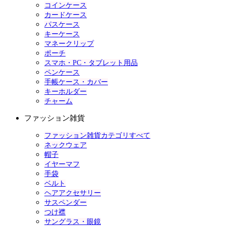
コインケース
カードケース
パスケース
キーケース
マネークリップ
ポーチ
スマホ・PC・タブレット用品
ペンケース
手帳ケース・カバー
キーホルダー
チャーム
ファッション雑貨
ファッション雑貨カテゴリすべて
ネックウェア
帽子
イヤーマフ
手袋
ベルト
ヘアアクセサリー
サスペンダー
つけ襟
サングラス・眼鏡