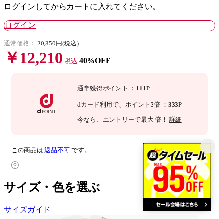
ログインしてからカートに入れてください。
ログイン
通常価格：
20,350円(税込)
￥12,210
40%OFF
税込
通常獲得ポイント
：
111
P
dカード利用で、
ポイント
3
倍
：
333
P
今なら
、エントリーで最大
倍！
詳細
この商品は
返品不可
です。
サイズ・色を選ぶ
サイズガイド