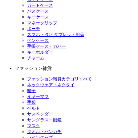
カードケース
パスケース
キーケース
マネークリップ
ポーチ
スマホ・PC・タブレット用品
ペンケース
手帳ケース・カバー
キーホルダー
チャーム
ファッション雑貨
ファッション雑貨カテゴリすべて
ネックウェア・ネクタイ
帽子
イヤーマフ
手袋
ベルト
サスペンダー
サングラス・眼鏡
マスク
タオル・ハンカチ
レイングッズ