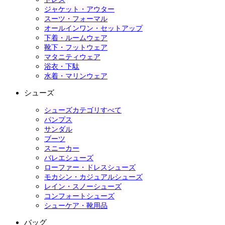
ジャケット・アウター
スーツ・フォーマル
オールインワン・セットアップ
下着・ルームウェア
靴下・フットウェア
マタニティウェア
浴衣・下駄
水着・マリンウェア
シューズ
シューズカテゴリすべて
パンプス
サンダル
ブーツ
スニーカー
バレエシューズ
ローファー・ドレスシューズ
モカシン・カジュアルシューズ
レイン・スノーシューズ
コンフォートシューズ
シューケア・靴用品
バッグ