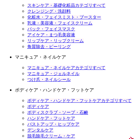
スキンケア・基礎化粧品カテゴリすべて
クレンジング・洗顔料
化粧水・フェイスミスト・ブースター
乳液・美容液・フェイスクリーム
パック・フェイスマスク
アイケア・まつ毛美容液
リップケア・リップクリーム
角質除去・ピーリング
マニキュア・ネイルケア
マニキュア・ネイルケアカテゴリすべて
マニキュア・ジェルネイル
つけ爪・ネイルシール
ボディケア・ハンドケア・フットケア
ボディケア・ハンドケア・フットケアカテゴリすべて
ボディケア
ボディスクラブ・ソープ・石鹸
ハンドケア・フットケア
バストアップ・ヒップケア
デンタルケア
脱毛除毛クリーム・ケア