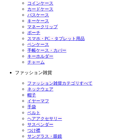
コインケース
カードケース
パスケース
キーケース
マネークリップ
ポーチ
スマホ・PC・タブレット用品
ペンケース
手帳ケース・カバー
キーホルダー
チャーム
ファッション雑貨
ファッション雑貨カテゴリすべて
ネックウェア
帽子
イヤーマフ
手袋
ベルト
ヘアアクセサリー
サスペンダー
つけ襟
サングラス・眼鏡