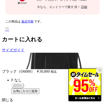
今なら
、エントリーで最大
倍！
詳細
この商品は
返品可能
です。
カートに入れる
サイズガイド
ブラック（O6000）
￥30,800
税込
F
なし
品切れ
お気に入りに追加
閉じる