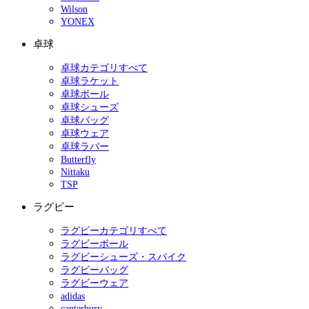
Wilson
YONEX
卓球
卓球カテゴリすべて
卓球ラケット
卓球ボール
卓球シューズ
卓球バッグ
卓球ウェア
卓球ラバー
Butterfly
Nittaku
TSP
ラグビー
ラグビーカテゴリすべて
ラグビーボール
ラグビーシューズ・スパイク
ラグビーバッグ
ラグビーウェア
adidas
canterbury