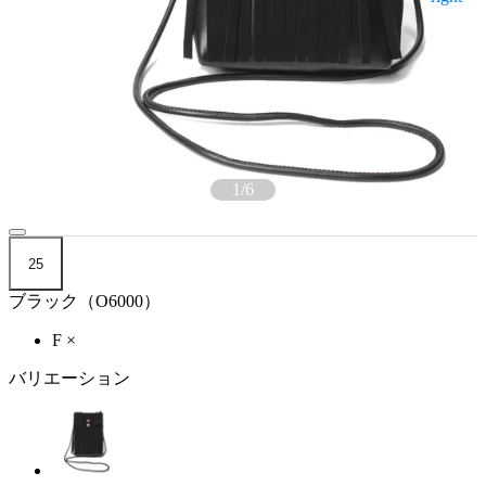
1
/
6
25
ブラック（O6000）
F
×
バリエーション