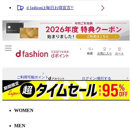
d fashionは毎日お得宣言!!
検索
お気に入り
カート
ご利用可能ポイント
ログイン/発行する
WOMEN
MEN