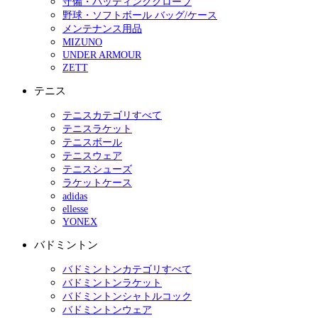
守備・バッティンググローブ
野球・ソフトボール バッグ/ケース
メンテナンス用品
MIZUNO
UNDER ARMOUR
ZETT
テニス
テニスカテゴリすべて
テニスラケット
テニスボール
テニスウェア
テニスシューズ
ラケットケース
adidas
ellesse
YONEX
バドミントン
バドミントンカテゴリすべて
バドミントンラケット
バドミントンシャトルコック
バドミントンウェア