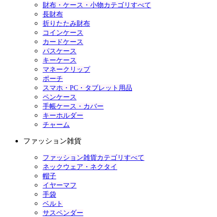
財布・ケース・小物カテゴリすべて
長財布
折りたたみ財布
コインケース
カードケース
パスケース
キーケース
マネークリップ
ポーチ
スマホ・PC・タブレット用品
ペンケース
手帳ケース・カバー
キーホルダー
チャーム
ファッション雑貨
ファッション雑貨カテゴリすべて
ネックウェア・ネクタイ
帽子
イヤーマフ
手袋
ベルト
サスペンダー