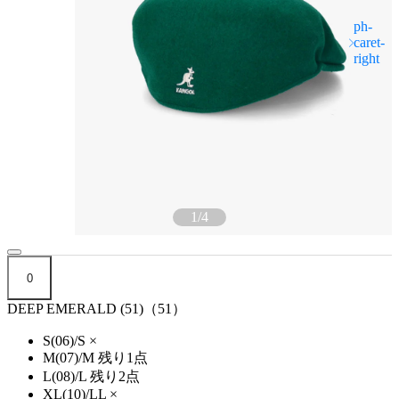
1
/
4
0
DEEP EMERALD (51)（51）
S(06)/S
×
M(07)/M
残り1点
L(08)/L
残り2点
XL(10)/LL
×