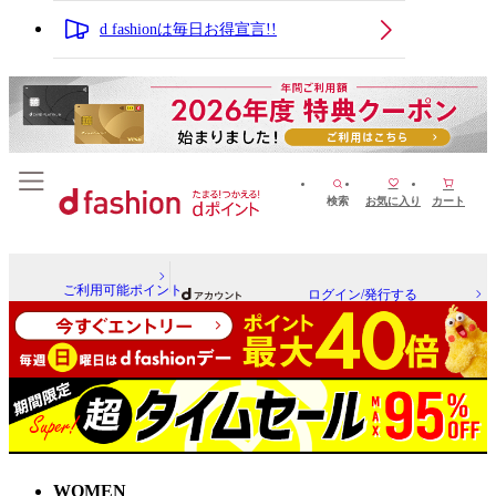
d fashionは毎日お得宣言!!
検索
お気に入り
カート
ご利用可能ポイント
ログイン/発行する
WOMEN