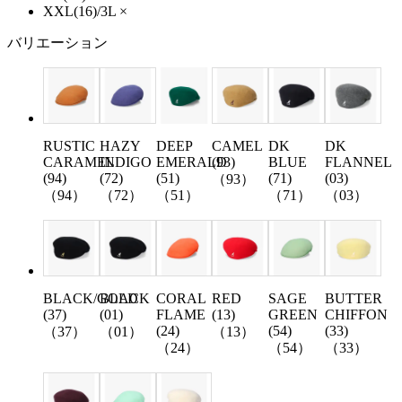
XXL(16)/3L
×
バリエーション
RUSTIC
HAZY
DEEP
CAMEL
DK
DK
CARAMEL
INDIGO
EMERALD
(93)
BLUE
FLANNEL
(94)
(72)
(51)
(71)
(03)
（93）
（94）
（72）
（51）
（71）
（03）
BLACK/GOLD
BLACK
CORAL
RED
SAGE
BUTTER
(37)
(01)
FLAME
(13)
GREEN
CHIFFON
(24)
(54)
(33)
（37）
（01）
（13）
（24）
（54）
（33）