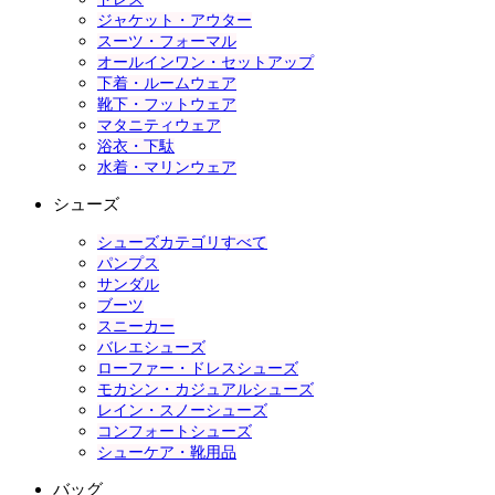
ジャケット・アウター
スーツ・フォーマル
オールインワン・セットアップ
下着・ルームウェア
靴下・フットウェア
マタニティウェア
浴衣・下駄
水着・マリンウェア
シューズ
シューズカテゴリすべて
パンプス
サンダル
ブーツ
スニーカー
バレエシューズ
ローファー・ドレスシューズ
モカシン・カジュアルシューズ
レイン・スノーシューズ
コンフォートシューズ
シューケア・靴用品
バッグ