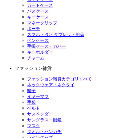
カードケース
パスケース
キーケース
マネークリップ
ポーチ
スマホ・PC・タブレット用品
ペンケース
手帳ケース・カバー
キーホルダー
チャーム
ファッション雑貨
ファッション雑貨カテゴリすべて
ネックウェア・ネクタイ
帽子
イヤーマフ
手袋
ベルト
サスペンダー
サングラス・眼鏡
マスク
タオル・ハンカチ
レイングッズ