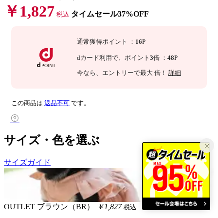
￥1,827
タイムセール37%OFF
税込
通常獲得ポイント
：
16
P
dカード利用で、
ポイント
3
倍
：
48
P
今なら
、エントリーで最大
倍！
詳細
この商品は
返品不可
です。
サイズ・色を選ぶ
サイズガイド
OUTLET
ブラウン（BR）
￥1,827
税込