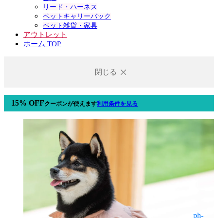
リード・ハーネス
ペットキャリーバック
ペット雑貨・家具
アウトレット
ホーム TOP
閉じる
15% OFF
クーポン
が使えます
利用条件を見る