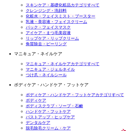
スキンケア・基礎化粧品カテゴリすべて
クレンジング・洗顔料
化粧水・フェイスミスト・ブースター
乳液・美容液・フェイスクリーム
パック・フェイスマスク
アイケア・まつ毛美容液
リップケア・リップクリーム
角質除去・ピーリング
マニキュア・ネイルケア
マニキュア・ネイルケアカテゴリすべて
マニキュア・ジェルネイル
つけ爪・ネイルシール
ボディケア・ハンドケア・フットケア
ボディケア・ハンドケア・フットケアカテゴリすべて
ボディケア
ボディスクラブ・ソープ・石鹸
ハンドケア・フットケア
バストアップ・ヒップケア
デンタルケア
脱毛除毛クリーム・ケア