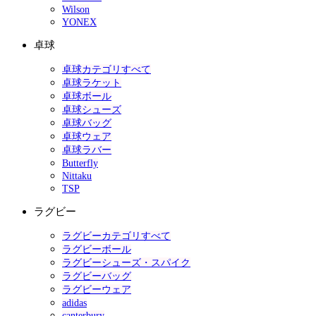
Wilson
YONEX
卓球
卓球カテゴリすべて
卓球ラケット
卓球ボール
卓球シューズ
卓球バッグ
卓球ウェア
卓球ラバー
Butterfly
Nittaku
TSP
ラグビー
ラグビーカテゴリすべて
ラグビーボール
ラグビーシューズ・スパイク
ラグビーバッグ
ラグビーウェア
adidas
canterbury