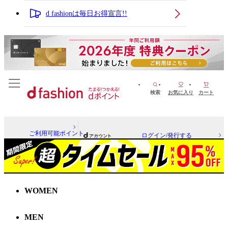
d fashionは毎日お得宣言!!
検索
お気に入り
カート
ご利用可能ポイント
ログイン/発行する
WOMEN
MEN