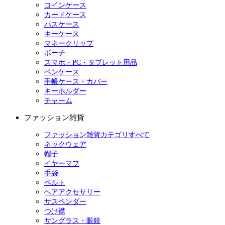
コインケース
カードケース
パスケース
キーケース
マネークリップ
ポーチ
スマホ・PC・タブレット用品
ペンケース
手帳ケース・カバー
キーホルダー
チャーム
ファッション雑貨
ファッション雑貨カテゴリすべて
ネックウェア
帽子
イヤーマフ
手袋
ベルト
ヘアアクセサリー
サスペンダー
つけ襟
サングラス・眼鏡