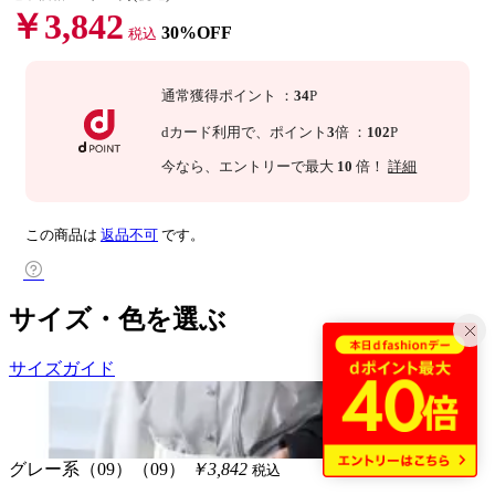
￥3,842
30%OFF
税込
通常獲得ポイント
：
34
P
dカード利用で、
ポイント
3
倍
：
102
P
今なら
、エントリーで最大
10
倍！
詳細
この商品は
返品不可
です。
サイズ・色を選ぶ
サイズガイド
グレー系（09）（09）
￥3,842
税込