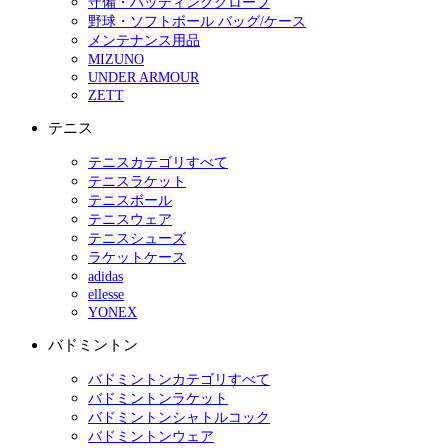
守備・バッティンググローブ
野球・ソフトボール バッグ/ケース
メンテナンス用品
MIZUNO
UNDER ARMOUR
ZETT
テニス
テニスカテゴリすべて
テニスラケット
テニスボール
テニスウェア
テニスシューズ
ラケットケース
adidas
ellesse
YONEX
バドミントン
バドミントンカテゴリすべて
バドミントンラケット
バドミントンシャトルコック
バドミントンウェア