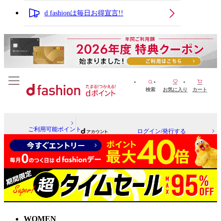
d fashionは毎日お得宣言!!
検索
お気に入り
カート
ご利用可能ポイント
ログイン/発行する
WOMEN