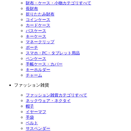
財布・ケース・小物カテゴリすべて
長財布
折りたたみ財布
コインケース
カードケース
パスケース
キーケース
マネークリップ
ポーチ
スマホ・PC・タブレット用品
ペンケース
手帳ケース・カバー
キーホルダー
チャーム
ファッション雑貨
ファッション雑貨カテゴリすべて
ネックウェア・ネクタイ
帽子
イヤーマフ
手袋
ベルト
サスペンダー