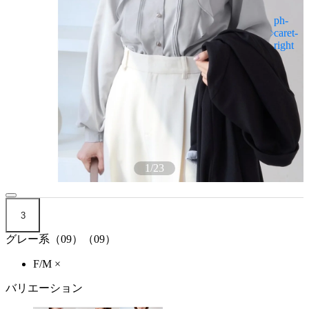
1
/
23
3
グレー系（09）（09）
F/M
×
バリエーション