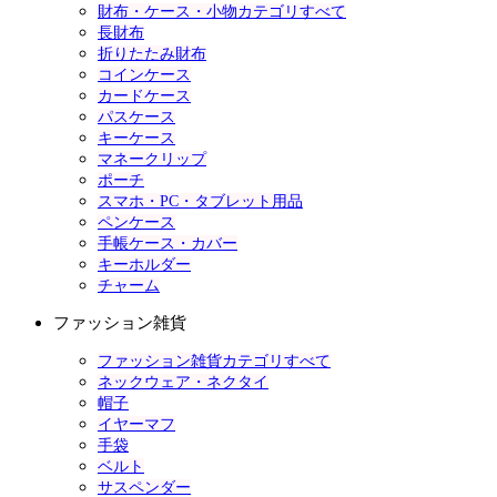
財布・ケース・小物カテゴリすべて
長財布
折りたたみ財布
コインケース
カードケース
パスケース
キーケース
マネークリップ
ポーチ
スマホ・PC・タブレット用品
ペンケース
手帳ケース・カバー
キーホルダー
チャーム
ファッション雑貨
ファッション雑貨カテゴリすべて
ネックウェア・ネクタイ
帽子
イヤーマフ
手袋
ベルト
サスペンダー