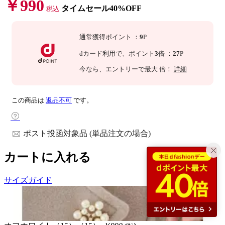
￥990
タイムセール40%OFF
税込
通常獲得ポイント
：
9
P
dカード利用で、
ポイント
3
倍
：
27
P
今なら
、エントリーで最大
倍！
詳細
この商品は
返品不可
です。
ポスト投函対象品 (単品注文の場合)
カートに入れる
サイズガイド