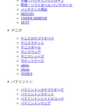
守備・バッティンググローブ
野球・ソフトボール バッグ/ケース
メンテナンス用品
MIZUNO
UNDER ARMOUR
ZETT
テニス
テニスカテゴリすべて
テニスラケット
テニスボール
テニスウェア
テニスシューズ
ラケットケース
adidas
ellesse
YONEX
バドミントン
バドミントンカテゴリすべて
バドミントンラケット
バドミントンシャトルコック
バドミントンウェア