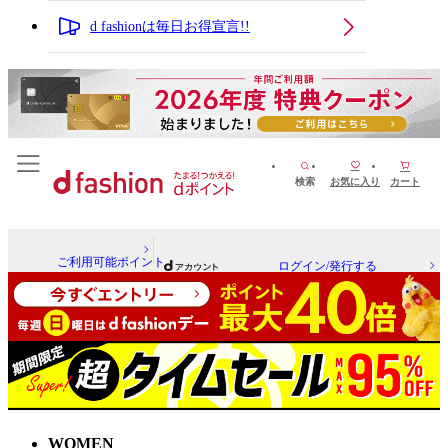
d fashionは毎日お得宣言!!
検索
お気に入り
カート
ご利用可能ポイント
ログイン/発行する
WOMEN