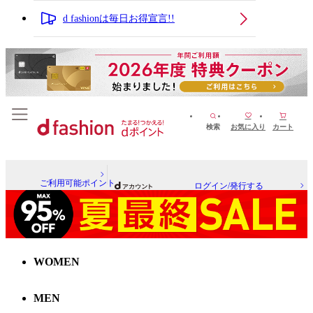
d fashionは毎日お得宣言!!
検索
お気に入り
カート
ご利用可能ポイント
ログイン/発行する
WOMEN
MEN