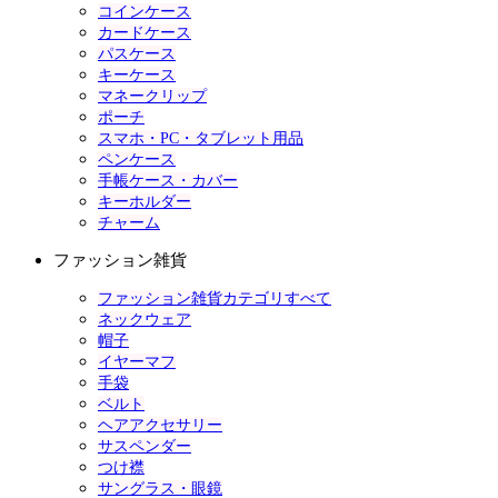
コインケース
カードケース
パスケース
キーケース
マネークリップ
ポーチ
スマホ・PC・タブレット用品
ペンケース
手帳ケース・カバー
キーホルダー
チャーム
ファッション雑貨
ファッション雑貨カテゴリすべて
ネックウェア
帽子
イヤーマフ
手袋
ベルト
ヘアアクセサリー
サスペンダー
つけ襟
サングラス・眼鏡