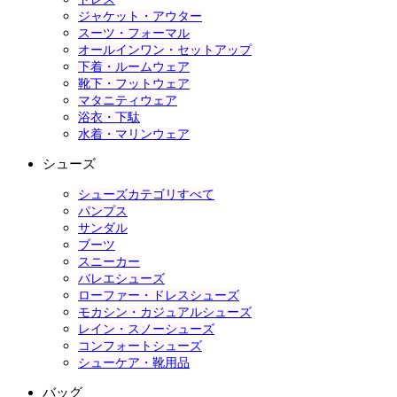
ジャケット・アウター
スーツ・フォーマル
オールインワン・セットアップ
下着・ルームウェア
靴下・フットウェア
マタニティウェア
浴衣・下駄
水着・マリンウェア
シューズ
シューズカテゴリすべて
パンプス
サンダル
ブーツ
スニーカー
バレエシューズ
ローファー・ドレスシューズ
モカシン・カジュアルシューズ
レイン・スノーシューズ
コンフォートシューズ
シューケア・靴用品
バッグ