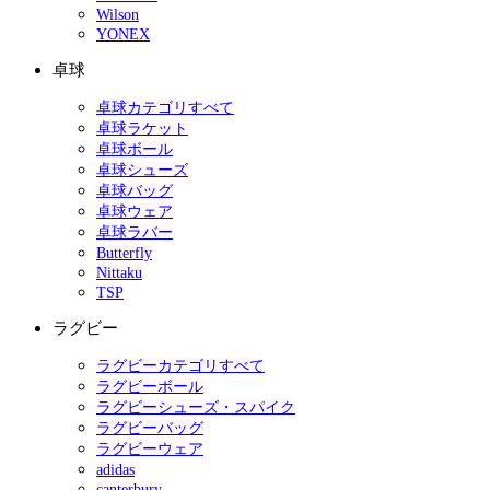
Wilson
YONEX
卓球
卓球カテゴリすべて
卓球ラケット
卓球ボール
卓球シューズ
卓球バッグ
卓球ウェア
卓球ラバー
Butterfly
Nittaku
TSP
ラグビー
ラグビーカテゴリすべて
ラグビーボール
ラグビーシューズ・スパイク
ラグビーバッグ
ラグビーウェア
adidas
canterbury