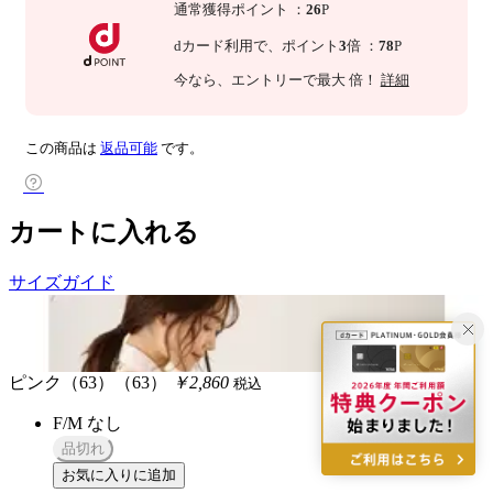
通常獲得ポイント
：
26
P
dカード利用で、
ポイント
3
倍
：
78
P
今なら
、エントリーで最大
倍！
詳細
この商品は
返品可能
です。
カートに入れる
サイズガイド
ピンク（63）（63）
￥2,860
税込
F/M
なし
品切れ
お気に入りに追加