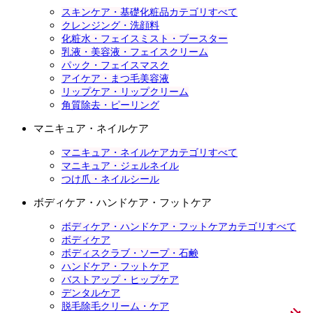
スキンケア・基礎化粧品カテゴリすべて
クレンジング・洗顔料
化粧水・フェイスミスト・ブースター
乳液・美容液・フェイスクリーム
パック・フェイスマスク
アイケア・まつ毛美容液
リップケア・リップクリーム
角質除去・ピーリング
マニキュア・ネイルケア
マニキュア・ネイルケアカテゴリすべて
マニキュア・ジェルネイル
つけ爪・ネイルシール
ボディケア・ハンドケア・フットケア
ボディケア・ハンドケア・フットケアカテゴリすべて
ボディケア
ボディスクラブ・ソープ・石鹸
ハンドケア・フットケア
バストアップ・ヒップケア
デンタルケア
脱毛除毛クリーム・ケア