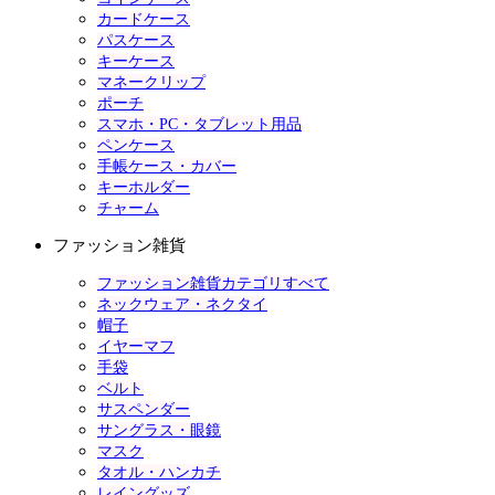
カードケース
パスケース
キーケース
マネークリップ
ポーチ
スマホ・PC・タブレット用品
ペンケース
手帳ケース・カバー
キーホルダー
チャーム
ファッション雑貨
ファッション雑貨カテゴリすべて
ネックウェア・ネクタイ
帽子
イヤーマフ
手袋
ベルト
サスペンダー
サングラス・眼鏡
マスク
タオル・ハンカチ
レイングッズ