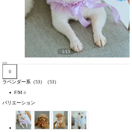
1
/
15
0
ラベンダー系（53）（53）
F/M
○
バリエーション