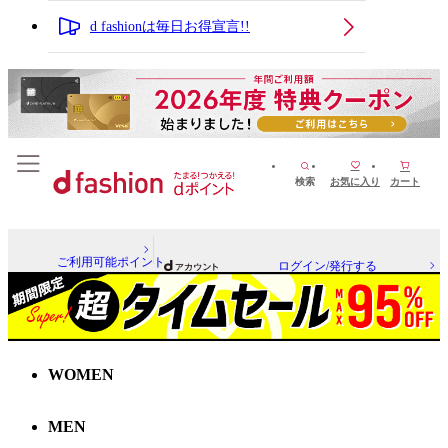
d fashionは毎日お得宣言!!
検索
お気に入り
カート
ご利用可能ポイント
ログイン/発行する
WOMEN
MEN