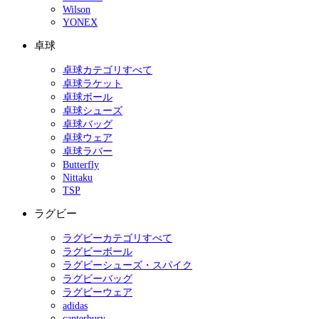
Wilson
YONEX
卓球
卓球カテゴリすべて
卓球ラケット
卓球ボール
卓球シューズ
卓球バッグ
卓球ウェア
卓球ラバー
Butterfly
Nittaku
TSP
ラグビー
ラグビーカテゴリすべて
ラグビーボール
ラグビーシューズ・スパイク
ラグビーバッグ
ラグビーウェア
adidas
canterbury