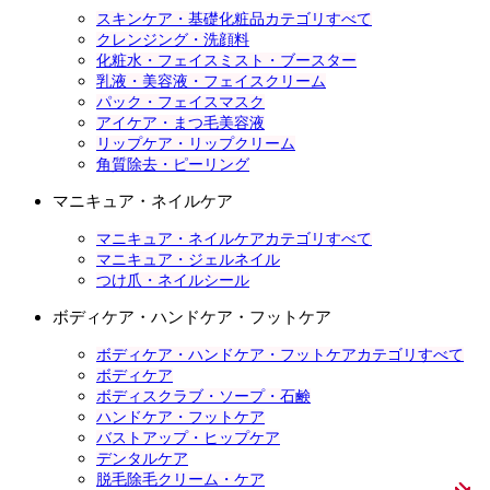
スキンケア・基礎化粧品カテゴリすべて
クレンジング・洗顔料
化粧水・フェイスミスト・ブースター
乳液・美容液・フェイスクリーム
パック・フェイスマスク
アイケア・まつ毛美容液
リップケア・リップクリーム
角質除去・ピーリング
マニキュア・ネイルケア
マニキュア・ネイルケアカテゴリすべて
マニキュア・ジェルネイル
つけ爪・ネイルシール
ボディケア・ハンドケア・フットケア
ボディケア・ハンドケア・フットケアカテゴリすべて
ボディケア
ボディスクラブ・ソープ・石鹸
ハンドケア・フットケア
バストアップ・ヒップケア
デンタルケア
脱毛除毛クリーム・ケア