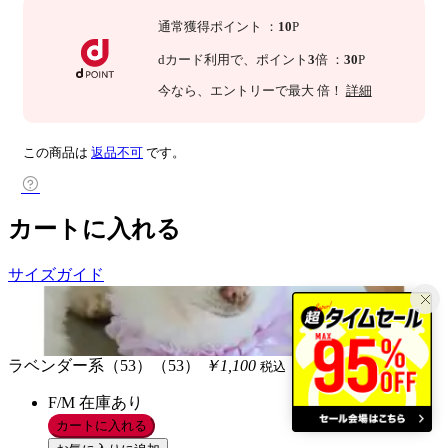
通常獲得ポイント
：
10
P
dカード利用で、
ポイント
3
倍
：
30
P
今なら
、エントリーで最大
倍！
詳細
この商品は
返品不可
です。
カートに入れる
サイズガイド
ラベンダー系（53）（53）
￥1,100
税込
F/M
在庫あり
カートに入れる