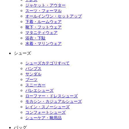
ジャケット・アウター
スーツ・フォーマル
オールインワン・セットアップ
下着・ルームウェア
靴下・フットウェア
マタニティウェア
浴衣・下駄
水着・マリンウェア
シューズ
シューズカテゴリすべて
パンプス
サンダル
ブーツ
スニーカー
バレエシューズ
ローファー・ドレスシューズ
モカシン・カジュアルシューズ
レイン・スノーシューズ
コンフォートシューズ
シューケア・靴用品
バッグ