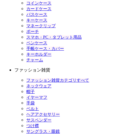
コインケース
カードケース
パスケース
キーケース
マネークリップ
ポーチ
スマホ・PC・タブレット用品
ペンケース
手帳ケース・カバー
キーホルダー
チャーム
ファッション雑貨
ファッション雑貨カテゴリすべて
ネックウェア
帽子
イヤーマフ
手袋
ベルト
ヘアアクセサリー
サスペンダー
つけ襟
サングラス・眼鏡