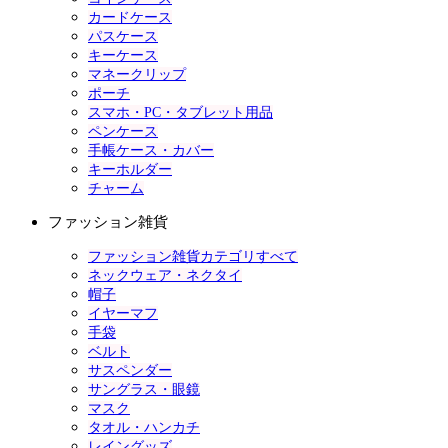
カードケース
パスケース
キーケース
マネークリップ
ポーチ
スマホ・PC・タブレット用品
ペンケース
手帳ケース・カバー
キーホルダー
チャーム
ファッション雑貨
ファッション雑貨カテゴリすべて
ネックウェア・ネクタイ
帽子
イヤーマフ
手袋
ベルト
サスペンダー
サングラス・眼鏡
マスク
タオル・ハンカチ
レイングッズ