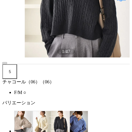
1
/
47
5
チャコール（06）（06）
F/M
○
バリエーション