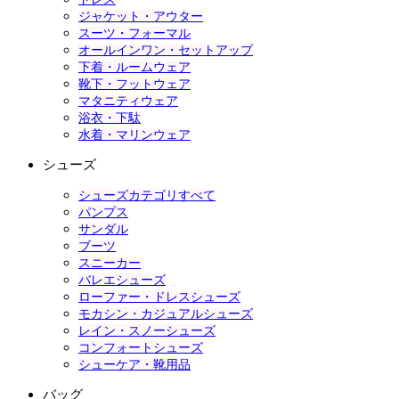
ジャケット・アウター
スーツ・フォーマル
オールインワン・セットアップ
下着・ルームウェア
靴下・フットウェア
マタニティウェア
浴衣・下駄
水着・マリンウェア
シューズ
シューズカテゴリすべて
パンプス
サンダル
ブーツ
スニーカー
バレエシューズ
ローファー・ドレスシューズ
モカシン・カジュアルシューズ
レイン・スノーシューズ
コンフォートシューズ
シューケア・靴用品
バッグ