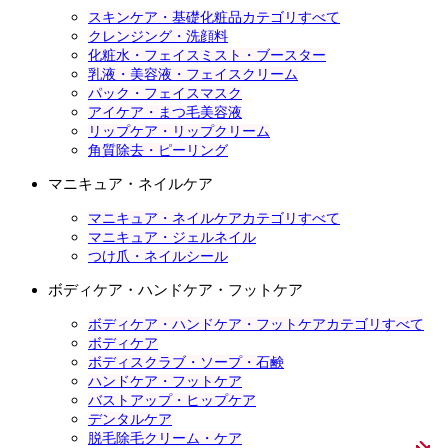
スキンケア・基礎化粧品カテゴリすべて
クレンジング・洗顔料
化粧水・フェイスミスト・ブースター
乳液・美容液・フェイスクリーム
パック・フェイスマスク
アイケア・まつ毛美容液
リップケア・リップクリーム
角質除去・ピーリング
マニキュア・ネイルケア
マニキュア・ネイルケアカテゴリすべて
マニキュア・ジェルネイル
つけ爪・ネイルシール
ボディケア・ハンドケア・フットケア
ボディケア・ハンドケア・フットケアカテゴリすべて
ボディケア
ボディスクラブ・ソープ・石鹸
ハンドケア・フットケア
バストアップ・ヒップケア
デンタルケア
脱毛除毛クリーム・ケア