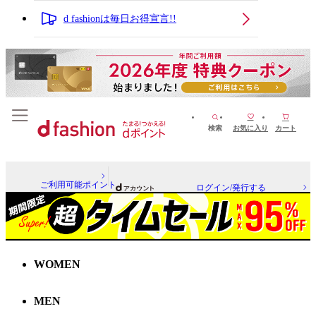
d fashionは毎日お得宣言!!
検索
お気に入り
カート
ご利用可能ポイント
ログイン/発行する
WOMEN
MEN