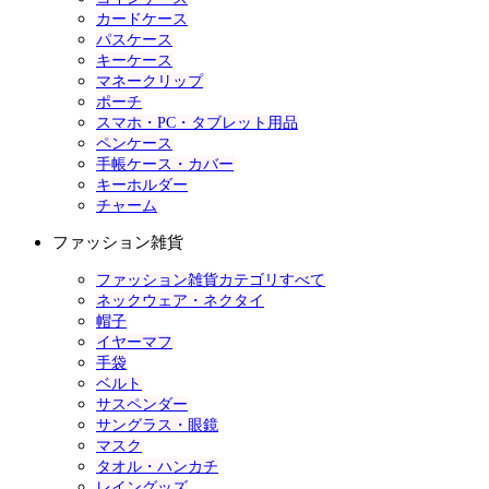
カードケース
パスケース
キーケース
マネークリップ
ポーチ
スマホ・PC・タブレット用品
ペンケース
手帳ケース・カバー
キーホルダー
チャーム
ファッション雑貨
ファッション雑貨カテゴリすべて
ネックウェア・ネクタイ
帽子
イヤーマフ
手袋
ベルト
サスペンダー
サングラス・眼鏡
マスク
タオル・ハンカチ
レイングッズ