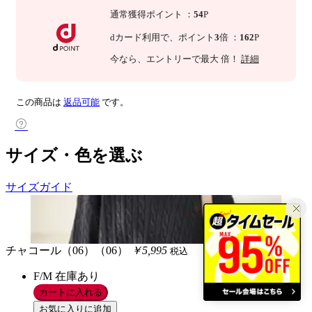
通常獲得ポイント
：
54
P
dカード利用で、
ポイント
3
倍
：
162
P
今なら
、エントリーで最大
倍！
詳細
この商品は
返品可能
です。
サイズ・色を選ぶ
サイズガイド
チャコール（06）（06）
￥5,995
税込
F/M
在庫あり
カートに入れる
お気に入りに追加