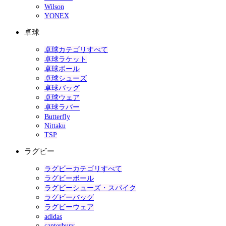
Wilson
YONEX
卓球
卓球カテゴリすべて
卓球ラケット
卓球ボール
卓球シューズ
卓球バッグ
卓球ウェア
卓球ラバー
Butterfly
Nittaku
TSP
ラグビー
ラグビーカテゴリすべて
ラグビーボール
ラグビーシューズ・スパイク
ラグビーバッグ
ラグビーウェア
adidas
canterbury