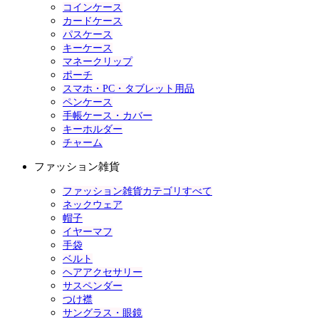
コインケース
カードケース
パスケース
キーケース
マネークリップ
ポーチ
スマホ・PC・タブレット用品
ペンケース
手帳ケース・カバー
キーホルダー
チャーム
ファッション雑貨
ファッション雑貨カテゴリすべて
ネックウェア
帽子
イヤーマフ
手袋
ベルト
ヘアアクセサリー
サスペンダー
つけ襟
サングラス・眼鏡