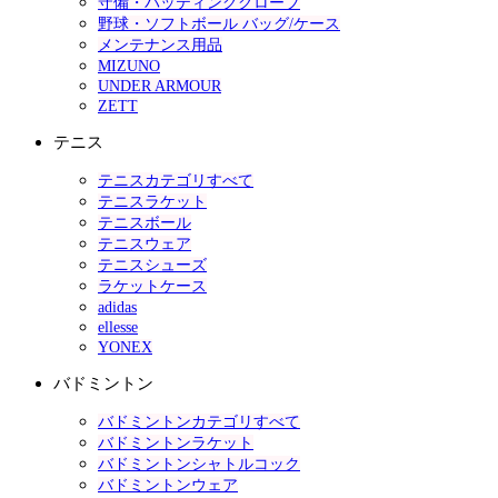
守備・バッティンググローブ
野球・ソフトボール バッグ/ケース
メンテナンス用品
MIZUNO
UNDER ARMOUR
ZETT
テニス
テニスカテゴリすべて
テニスラケット
テニスボール
テニスウェア
テニスシューズ
ラケットケース
adidas
ellesse
YONEX
バドミントン
バドミントンカテゴリすべて
バドミントンラケット
バドミントンシャトルコック
バドミントンウェア