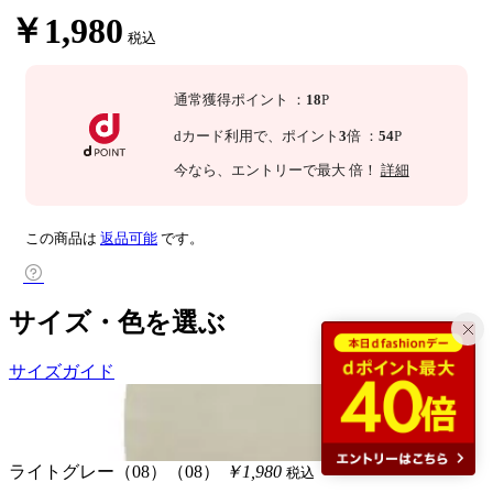
￥1,980
税込
通常獲得ポイント
：
18
P
dカード利用で、
ポイント
3
倍
：
54
P
今なら
、エントリーで最大
倍！
詳細
この商品は
返品可能
です。
サイズ・色を選ぶ
サイズガイド
ライトグレー（08）（08）
￥1,980
税込