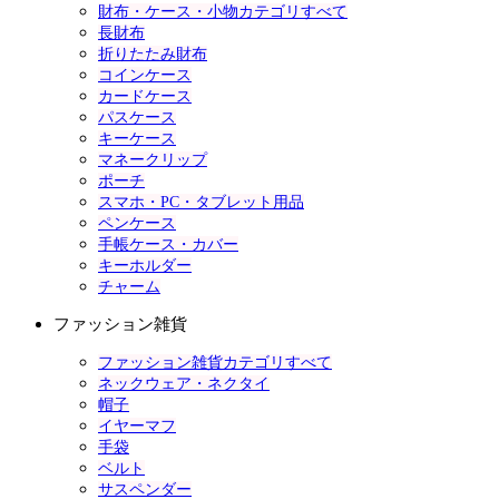
財布・ケース・小物カテゴリすべて
長財布
折りたたみ財布
コインケース
カードケース
パスケース
キーケース
マネークリップ
ポーチ
スマホ・PC・タブレット用品
ペンケース
手帳ケース・カバー
キーホルダー
チャーム
ファッション雑貨
ファッション雑貨カテゴリすべて
ネックウェア・ネクタイ
帽子
イヤーマフ
手袋
ベルト
サスペンダー