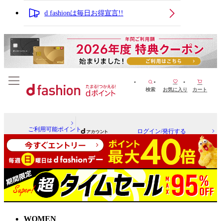
d fashionは毎日お得宣言!!
検索
お気に入り
カート
ご利用可能ポイント
ログイン/発行する
WOMEN