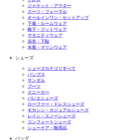
ジャケット・アウター
スーツ・フォーマル
オールインワン・セットアップ
下着・ルームウェア
靴下・フットウェア
マタニティウェア
浴衣・下駄
水着・マリンウェア
シューズ
シューズカテゴリすべて
パンプス
サンダル
ブーツ
スニーカー
バレエシューズ
ローファー・ドレスシューズ
モカシン・カジュアルシューズ
レイン・スノーシューズ
コンフォートシューズ
シューケア・靴用品
バッグ