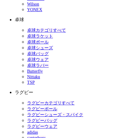
Wilson
YONEX
卓球
卓球カテゴリすべて
卓球ラケット
卓球ボール
卓球シューズ
卓球バッグ
卓球ウェア
卓球ラバー
Butterfly
Nittaku
TSP
ラグビー
ラグビーカテゴリすべて
ラグビーボール
ラグビーシューズ・スパイク
ラグビーバッグ
ラグビーウェア
adidas
canterbury