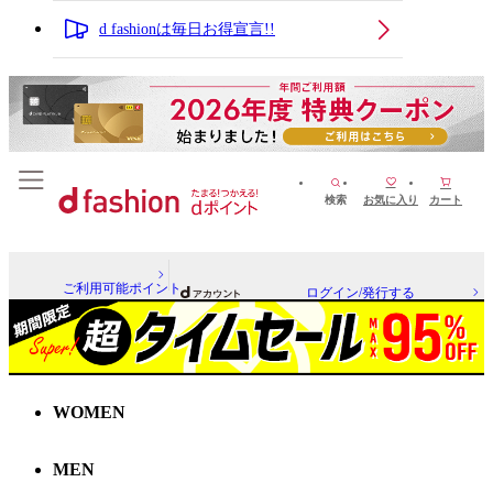
d fashionは毎日お得宣言!!
検索
お気に入り
カート
ご利用可能ポイント
ログイン/発行する
WOMEN
MEN