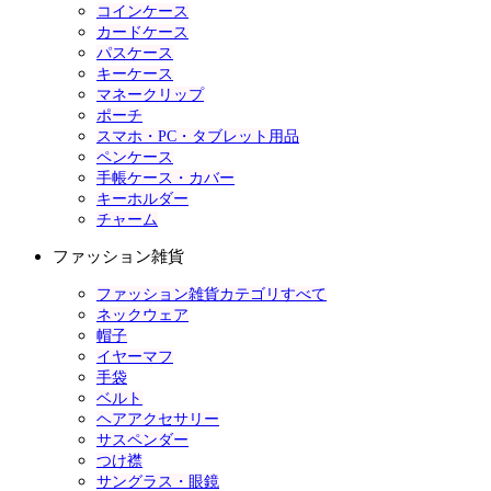
コインケース
カードケース
パスケース
キーケース
マネークリップ
ポーチ
スマホ・PC・タブレット用品
ペンケース
手帳ケース・カバー
キーホルダー
チャーム
ファッション雑貨
ファッション雑貨カテゴリすべて
ネックウェア
帽子
イヤーマフ
手袋
ベルト
ヘアアクセサリー
サスペンダー
つけ襟
サングラス・眼鏡