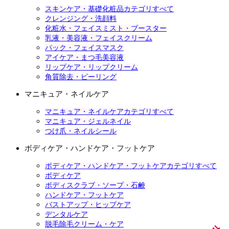
スキンケア・基礎化粧品カテゴリすべて
クレンジング・洗顔料
化粧水・フェイスミスト・ブースター
乳液・美容液・フェイスクリーム
パック・フェイスマスク
アイケア・まつ毛美容液
リップケア・リップクリーム
角質除去・ピーリング
マニキュア・ネイルケア
マニキュア・ネイルケアカテゴリすべて
マニキュア・ジェルネイル
つけ爪・ネイルシール
ボディケア・ハンドケア・フットケア
ボディケア・ハンドケア・フットケアカテゴリすべて
ボディケア
ボディスクラブ・ソープ・石鹸
ハンドケア・フットケア
バストアップ・ヒップケア
デンタルケア
脱毛除毛クリーム・ケア