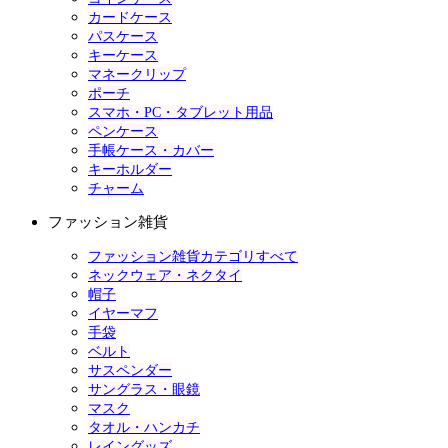
カードケース
パスケース
キーケース
マネークリップ
ポーチ
スマホ・PC・タブレット用品
ペンケース
手帳ケース・カバー
キーホルダー
チャーム
ファッション雑貨
ファッション雑貨カテゴリすべて
ネックウェア・ネクタイ
帽子
イヤーマフ
手袋
ベルト
サスペンダー
サングラス・眼鏡
マスク
タオル・ハンカチ
レイングッズ