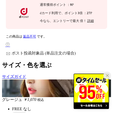
通常獲得ポイント
：
9
P
dカード利用で、
ポイント
3
倍
：
27
P
今なら
、エントリーで最大
倍！
詳細
この商品は
返品不可
です。
ポスト投函対象品 (単品注文の場合)
サイズ・色を選ぶ
サイズガイド
グレージュ
￥1,070
税込
FREE
なし