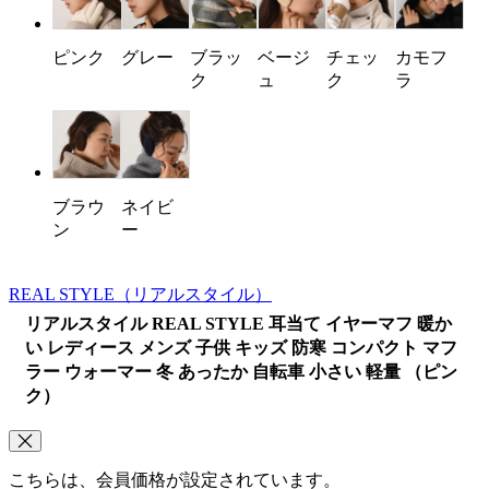
ピンク
グレー
ブラッ
ベージ
チェッ
カモフ
ク
ュ
ク
ラ
ブラウ
ネイビ
ン
ー
REAL STYLE
（リアルスタイル）
リアルスタイル REAL STYLE 耳当て イヤーマフ 暖か
い レディース メンズ 子供 キッズ 防寒 コンパクト マフ
ラー ウォーマー 冬 あったか 自転車 小さい 軽量 （ピン
ク）
こちらは、会員価格が設定されています。