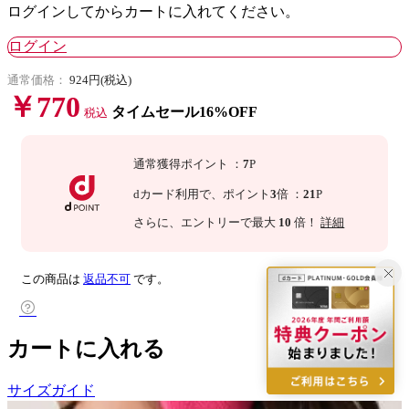
ログインしてからカートに入れてください。
ログイン
通常価格：
924円(税込)
￥770
タイムセール16%OFF
税込
通常獲得ポイント
：
7
P
dカード利用で、
ポイント
3
倍
：
21
P
さらに
、エントリーで最大
10
倍！
詳細
この商品は
返品不可
です。
カートに入れる
サイズガイド