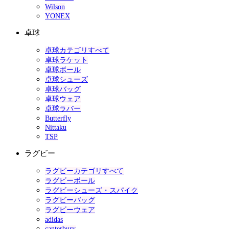
Wilson
YONEX
卓球
卓球カテゴリすべて
卓球ラケット
卓球ボール
卓球シューズ
卓球バッグ
卓球ウェア
卓球ラバー
Butterfly
Nittaku
TSP
ラグビー
ラグビーカテゴリすべて
ラグビーボール
ラグビーシューズ・スパイク
ラグビーバッグ
ラグビーウェア
adidas
canterbury