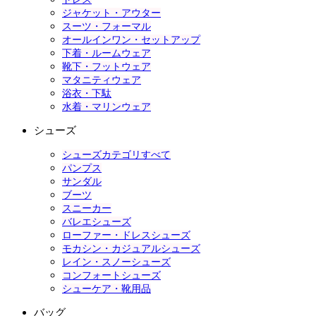
ジャケット・アウター
スーツ・フォーマル
オールインワン・セットアップ
下着・ルームウェア
靴下・フットウェア
マタニティウェア
浴衣・下駄
水着・マリンウェア
シューズ
シューズカテゴリすべて
パンプス
サンダル
ブーツ
スニーカー
バレエシューズ
ローファー・ドレスシューズ
モカシン・カジュアルシューズ
レイン・スノーシューズ
コンフォートシューズ
シューケア・靴用品
バッグ