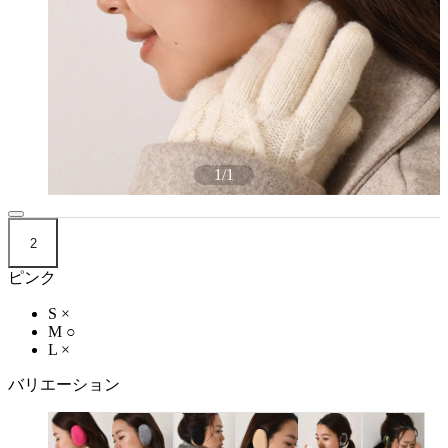
1
/
1
2
ピンク
S
×
M
○
L
×
バリエーション