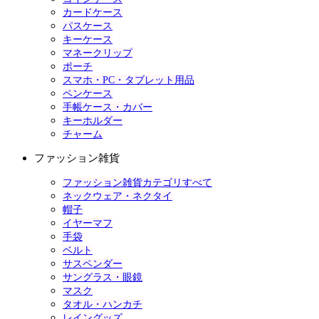
カードケース
パスケース
キーケース
マネークリップ
ポーチ
スマホ・PC・タブレット用品
ペンケース
手帳ケース・カバー
キーホルダー
チャーム
ファッション雑貨
ファッション雑貨カテゴリすべて
ネックウェア・ネクタイ
帽子
イヤーマフ
手袋
ベルト
サスペンダー
サングラス・眼鏡
マスク
タオル・ハンカチ
レイングッズ