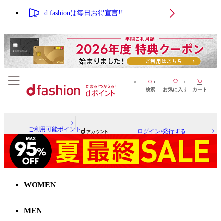
d fashionは毎日お得宣言!!
検索
お気に入り
カート
ご利用可能ポイント
ログイン/発行する
WOMEN
MEN