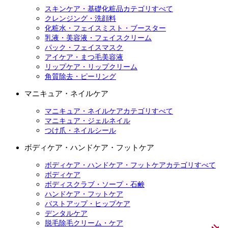
スキンケア・基礎化粧品カテゴリすべて
クレンジング・洗顔料
化粧水・フェイスミスト・ブースター
乳液・美容液・フェイスクリーム
パック・フェイスマスク
アイケア・まつ毛美容液
リップケア・リップクリーム
角質除去・ピーリング
マニキュア・ネイルケア
マニキュア・ネイルケアカテゴリすべて
マニキュア・ジェルネイル
つけ爪・ネイルシール
ボディケア・ハンドケア・フットケア
ボディケア・ハンドケア・フットケアカテゴリすべて
ボディケア
ボディスクラブ・ソープ・石鹸
ハンドケア・フットケア
バストアップ・ヒップケア
デンタルケア
脱毛除毛クリーム・ケア