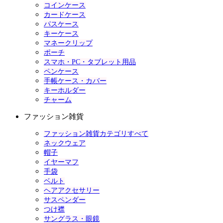
コインケース
カードケース
パスケース
キーケース
マネークリップ
ポーチ
スマホ・PC・タブレット用品
ペンケース
手帳ケース・カバー
キーホルダー
チャーム
ファッション雑貨
ファッション雑貨カテゴリすべて
ネックウェア
帽子
イヤーマフ
手袋
ベルト
ヘアアクセサリー
サスペンダー
つけ襟
サングラス・眼鏡