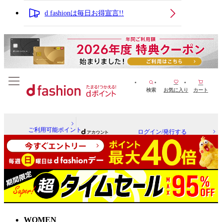
d fashionは毎日お得宣言!!
検索
お気に入り
カート
ご利用可能ポイント
ログイン/発行する
WOMEN