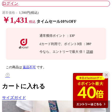
ログイン
通常価格：
1,590円(税込)
￥1,431
タイムセール10%OFF
税込
通常獲得ポイント
：
13
P
dカード利用で、
ポイント
3
倍
：
39
P
今なら
、エントリーで最大
倍！
詳細
この商品は
返品不可
です。
カートに入れる
サイズガイド