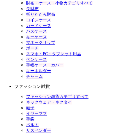
財布・ケース・小物カテゴリすべて
長財布
折りたたみ財布
コインケース
カードケース
パスケース
キーケース
マネークリップ
ポーチ
スマホ・PC・タブレット用品
ペンケース
手帳ケース・カバー
キーホルダー
チャーム
ファッション雑貨
ファッション雑貨カテゴリすべて
ネックウェア・ネクタイ
帽子
イヤーマフ
手袋
ベルト
サスペンダー