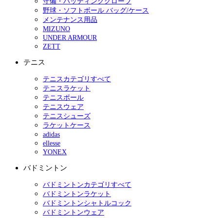
守備・バッティンググローブ
野球・ソフトボール バッグ/ケース
メンテナンス用品
MIZUNO
UNDER ARMOUR
ZETT
テニス
テニスカテゴリすべて
テニスラケット
テニスボール
テニスウェア
テニスシューズ
ラケットケース
adidas
ellesse
YONEX
バドミントン
バドミントンカテゴリすべて
バドミントンラケット
バドミントンシャトルコック
バドミントンウェア