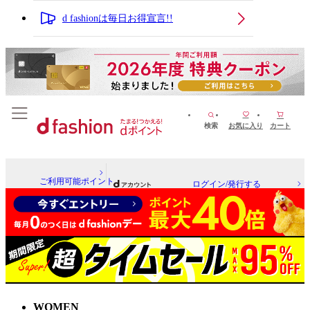
d fashionは毎日お得宣言!!
検索
お気に入り
カート
ご利用可能ポイント
ログイン/発行する
WOMEN