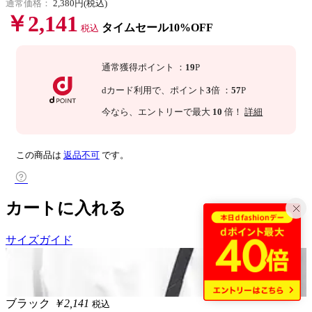
通常価格：
2,380円(税込)
￥2,141
タイムセール10%OFF
税込
通常獲得ポイント
：
19
P
dカード利用で、
ポイント
3
倍
：
57
P
今なら
、エントリーで最大
10
倍！
詳細
この商品は
返品不可
です。
カートに入れる
サイズガイド
ブラック
￥2,141
税込