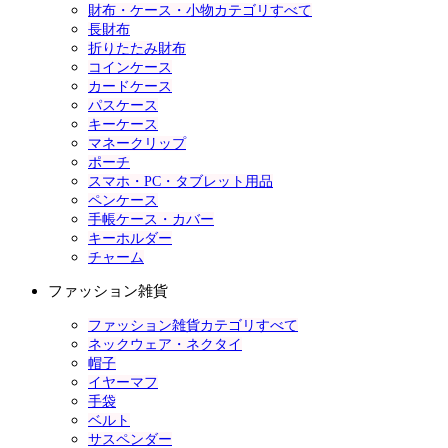
財布・ケース・小物カテゴリすべて
長財布
折りたたみ財布
コインケース
カードケース
パスケース
キーケース
マネークリップ
ポーチ
スマホ・PC・タブレット用品
ペンケース
手帳ケース・カバー
キーホルダー
チャーム
ファッション雑貨
ファッション雑貨カテゴリすべて
ネックウェア・ネクタイ
帽子
イヤーマフ
手袋
ベルト
サスペンダー