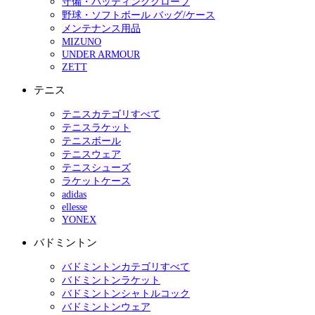
守備・バッティンググローブ
野球・ソフトボール バッグ/ケース
メンテナンス用品
MIZUNO
UNDER ARMOUR
ZETT
テニス
テニスカテゴリすべて
テニスラケット
テニスボール
テニスウェア
テニスシューズ
ラケットケース
adidas
ellesse
YONEX
バドミントン
バドミントンカテゴリすべて
バドミントンラケット
バドミントンシャトルコック
バドミントンウェア