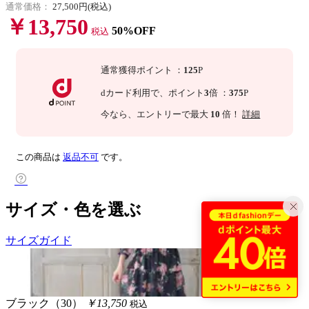
通常価格：
27,500円(税込)
￥13,750
50%OFF
税込
通常獲得ポイント
：
125
P
dカード利用で、
ポイント
3
倍
：
375
P
今なら
、エントリーで最大
10
倍！
詳細
この商品は
返品不可
です。
サイズ・色を選ぶ
サイズガイド
ブラック（30）
￥13,750
税込