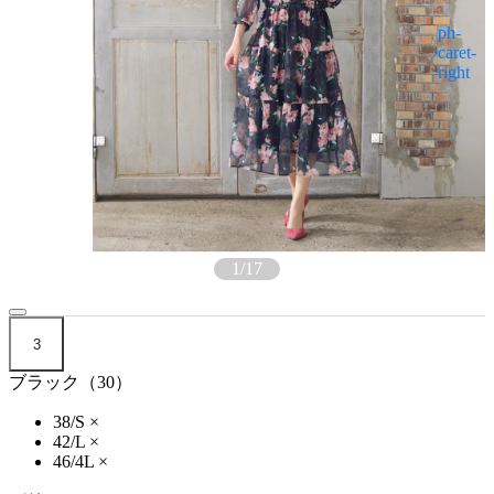
1
/
17
3
ブラック（30）
38/S
×
42/L
×
46/4L
×