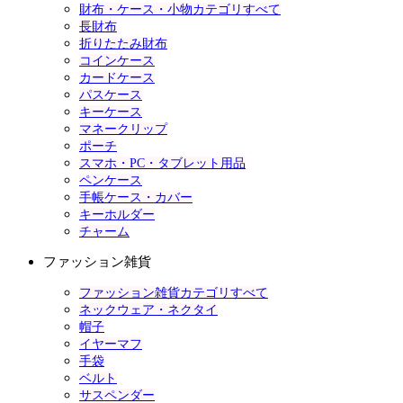
財布・ケース・小物カテゴリすべて
長財布
折りたたみ財布
コインケース
カードケース
パスケース
キーケース
マネークリップ
ポーチ
スマホ・PC・タブレット用品
ペンケース
手帳ケース・カバー
キーホルダー
チャーム
ファッション雑貨
ファッション雑貨カテゴリすべて
ネックウェア・ネクタイ
帽子
イヤーマフ
手袋
ベルト
サスペンダー