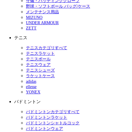
守備・バッティンググローブ
野球・ソフトボール バッグ/ケース
メンテナンス用品
MIZUNO
UNDER ARMOUR
ZETT
テニス
テニスカテゴリすべて
テニスラケット
テニスボール
テニスウェア
テニスシューズ
ラケットケース
adidas
ellesse
YONEX
バドミントン
バドミントンカテゴリすべて
バドミントンラケット
バドミントンシャトルコック
バドミントンウェア