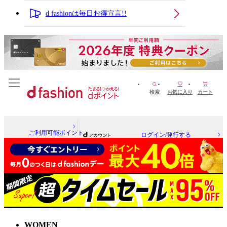
d fashionは毎日お得宣言!!
検索
お気に入り
カート
ご利用可能ポイント
ログイン/発行する
WOMEN