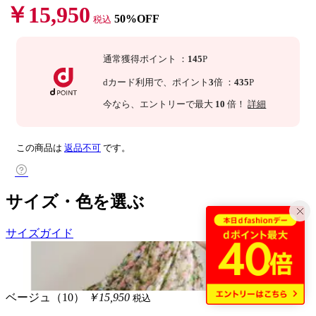
￥15,950
50%OFF
税込
通常獲得ポイント
：
145
P
dカード利用で、
ポイント
3
倍
：
435
P
今なら
、エントリーで最大
10
倍！
詳細
この商品は
返品不可
です。
サイズ・色を選ぶ
サイズガイド
ベージュ（10）
￥15,950
税込