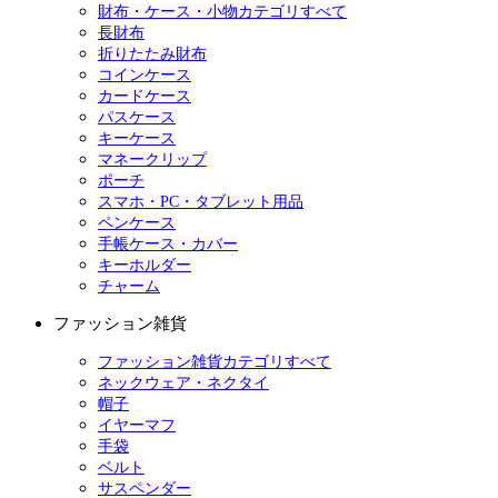
財布・ケース・小物カテゴリすべて
長財布
折りたたみ財布
コインケース
カードケース
パスケース
キーケース
マネークリップ
ポーチ
スマホ・PC・タブレット用品
ペンケース
手帳ケース・カバー
キーホルダー
チャーム
ファッション雑貨
ファッション雑貨カテゴリすべて
ネックウェア・ネクタイ
帽子
イヤーマフ
手袋
ベルト
サスペンダー