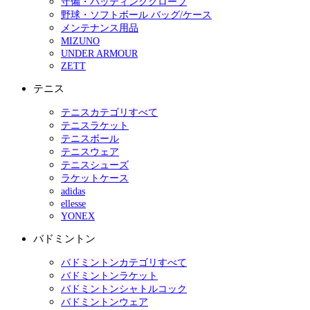
守備・バッティンググローブ
野球・ソフトボール バッグ/ケース
メンテナンス用品
MIZUNO
UNDER ARMOUR
ZETT
テニス
テニスカテゴリすべて
テニスラケット
テニスボール
テニスウェア
テニスシューズ
ラケットケース
adidas
ellesse
YONEX
バドミントン
バドミントンカテゴリすべて
バドミントンラケット
バドミントンシャトルコック
バドミントンウェア