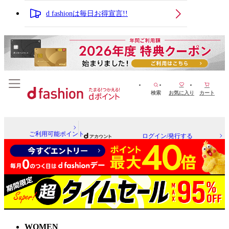
d fashionは毎日お得宣言!!
検索
お気に入り
カート
ご利用可能ポイント
ログイン/発行する
WOMEN