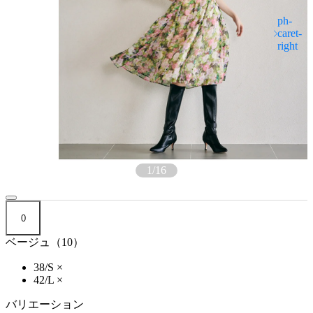
1
/
16
0
ベージュ（10）
38/S
×
42/L
×
バリエーション