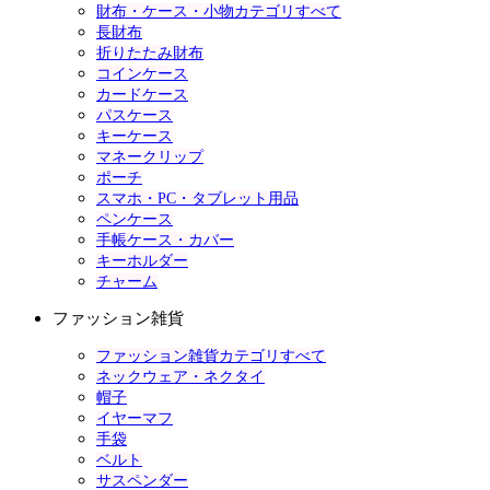
財布・ケース・小物カテゴリすべて
長財布
折りたたみ財布
コインケース
カードケース
パスケース
キーケース
マネークリップ
ポーチ
スマホ・PC・タブレット用品
ペンケース
手帳ケース・カバー
キーホルダー
チャーム
ファッション雑貨
ファッション雑貨カテゴリすべて
ネックウェア・ネクタイ
帽子
イヤーマフ
手袋
ベルト
サスペンダー