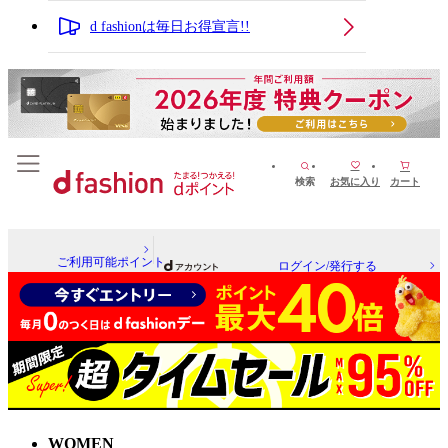
d fashionは毎日お得宣言!!
検索
お気に入り
カート
ご利用可能ポイント
ログイン/発行する
WOMEN