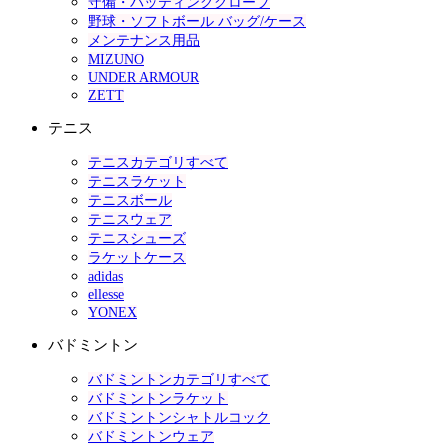
守備・バッティンググローブ
野球・ソフトボール バッグ/ケース
メンテナンス用品
MIZUNO
UNDER ARMOUR
ZETT
テニス
テニスカテゴリすべて
テニスラケット
テニスボール
テニスウェア
テニスシューズ
ラケットケース
adidas
ellesse
YONEX
バドミントン
バドミントンカテゴリすべて
バドミントンラケット
バドミントンシャトルコック
バドミントンウェア