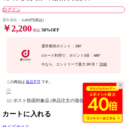
ログイン
通常価格：
4,400円(税込)
￥2,200
50%OFF
税込
通常獲得ポイント
：
20
P
dカード利用で、
ポイント
3
倍
：
60
P
今なら
、エントリーで最大
20
倍！
詳細
この商品は
返品不可
です。
ポスト投函対象品 (単品注文の場合)
カートに入れる
サイズガイド