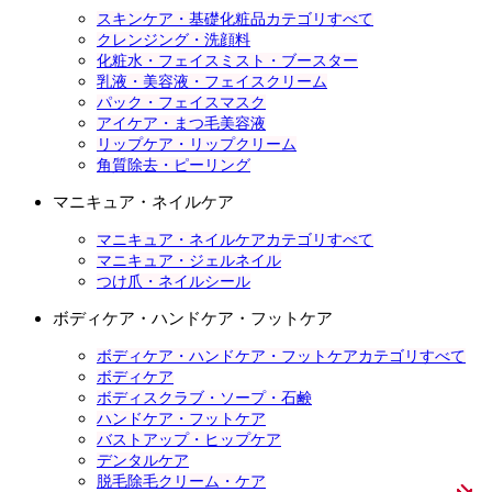
スキンケア・基礎化粧品カテゴリすべて
クレンジング・洗顔料
化粧水・フェイスミスト・ブースター
乳液・美容液・フェイスクリーム
パック・フェイスマスク
アイケア・まつ毛美容液
リップケア・リップクリーム
角質除去・ピーリング
マニキュア・ネイルケア
マニキュア・ネイルケアカテゴリすべて
マニキュア・ジェルネイル
つけ爪・ネイルシール
ボディケア・ハンドケア・フットケア
ボディケア・ハンドケア・フットケアカテゴリすべて
ボディケア
ボディスクラブ・ソープ・石鹸
ハンドケア・フットケア
バストアップ・ヒップケア
デンタルケア
脱毛除毛クリーム・ケア