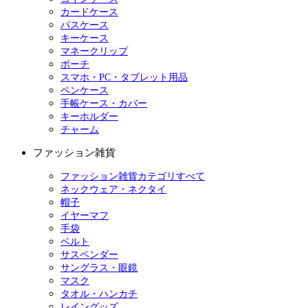
カードケース
パスケース
キーケース
マネークリップ
ポーチ
スマホ・PC・タブレット用品
ペンケース
手帳ケース・カバー
キーホルダー
チャーム
ファッション雑貨
ファッション雑貨カテゴリすべて
ネックウェア・ネクタイ
帽子
イヤーマフ
手袋
ベルト
サスペンダー
サングラス・眼鏡
マスク
タオル・ハンカチ
レイングッズ