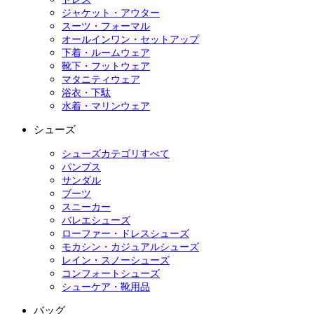
ジャケット・アウター
スーツ・フォーマル
オールインワン・セットアップ
下着・ルームウェア
靴下・フットウェア
マタニティウェア
浴衣・下駄
水着・マリンウェア
シューズ
シューズカテゴリすべて
パンプス
サンダル
ブーツ
スニーカー
バレエシューズ
ローファー・ドレスシューズ
モカシン・カジュアルシューズ
レイン・スノーシューズ
コンフォートシューズ
シューケア・靴用品
バッグ