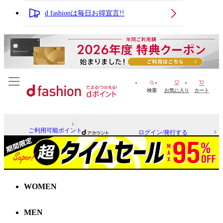
d fashionは毎日お得宣言!!
検索
お気に入り
カート
ご利用可能ポイント
ログイン/発行する
WOMEN
MEN