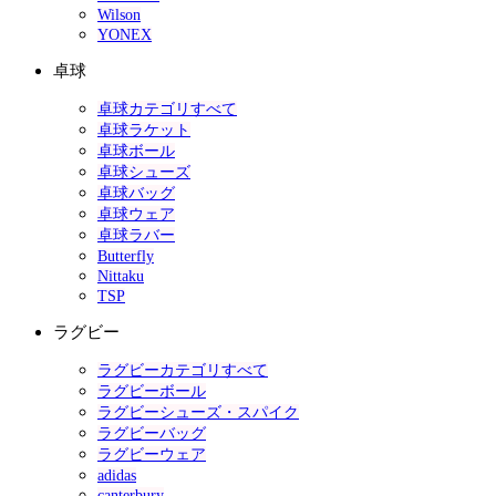
Wilson
YONEX
卓球
卓球カテゴリすべて
卓球ラケット
卓球ボール
卓球シューズ
卓球バッグ
卓球ウェア
卓球ラバー
Butterfly
Nittaku
TSP
ラグビー
ラグビーカテゴリすべて
ラグビーボール
ラグビーシューズ・スパイク
ラグビーバッグ
ラグビーウェア
adidas
canterbury