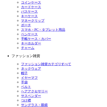
コインケース
カードケース
パスケース
キーケース
マネークリップ
ポーチ
スマホ・PC・タブレット用品
ペンケース
手帳ケース・カバー
キーホルダー
チャーム
ファッション雑貨
ファッション雑貨カテゴリすべて
ネックウェア
帽子
イヤーマフ
手袋
ベルト
ヘアアクセサリー
サスペンダー
つけ襟
サングラス・眼鏡