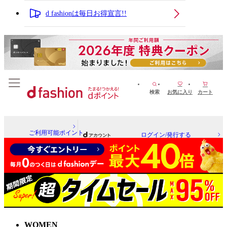
d fashionは毎日お得宣言!!
検索
お気に入り
カート
ご利用可能ポイント
ログイン/発行する
WOMEN