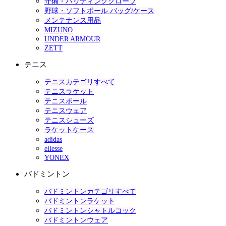
守備・バッティンググローブ
野球・ソフトボール バッグ/ケース
メンテナンス用品
MIZUNO
UNDER ARMOUR
ZETT
テニス
テニスカテゴリすべて
テニスラケット
テニスボール
テニスウェア
テニスシューズ
ラケットケース
adidas
ellesse
YONEX
バドミントン
バドミントンカテゴリすべて
バドミントンラケット
バドミントンシャトルコック
バドミントンウェア