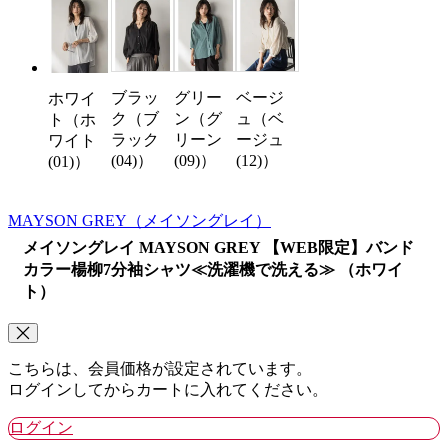
ブラッ
グリー
ベージ
ホワイ
ク（ブ
ン（グ
ュ（ベ
ト（ホ
ラック
リーン
ージュ
ワイト
(04)）
(09)）
(12)）
(01)）
MAYSON GREY
（メイソングレイ）
メイソングレイ MAYSON GREY 【WEB限定】バンド
カラー楊柳7分袖シャツ≪洗濯機で洗える≫ （ホワイ
ト）
こちらは、会員価格が設定されています。
ログインしてからカートに入れてください。
ログイン