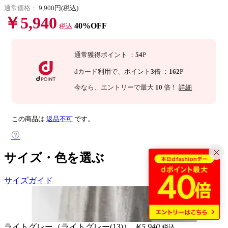
通常価格：
9,900円(税込)
￥5,940
40%OFF
税込
通常獲得ポイント
：
54
P
dカード利用で、
ポイント
3
倍
：
162
P
今なら
、エントリーで最大
10
倍！
詳細
この商品は
返品不可
です。
サイズ・色を選ぶ
サイズガイド
ライトグレー（ライトグレー(13)）
￥5,940
税込