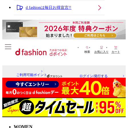
d fashionは毎日お得宣言!!
検索
お気に入り
カート
ご利用可能ポイント
ログイン/発行する
WOMEN