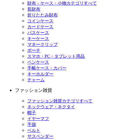
財布・ケース・小物カテゴリすべて
長財布
折りたたみ財布
コインケース
カードケース
パスケース
キーケース
マネークリップ
ポーチ
スマホ・PC・タブレット用品
ペンケース
手帳ケース・カバー
キーホルダー
チャーム
ファッション雑貨
ファッション雑貨カテゴリすべて
ネックウェア・ネクタイ
帽子
イヤーマフ
手袋
ベルト
サスペンダー