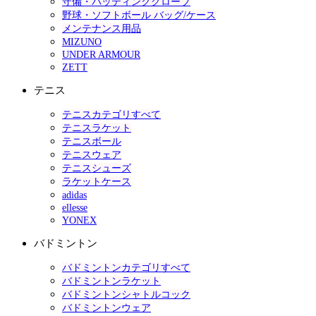
守備・バッティンググローブ
野球・ソフトボール バッグ/ケース
メンテナンス用品
MIZUNO
UNDER ARMOUR
ZETT
テニス
テニスカテゴリすべて
テニスラケット
テニスボール
テニスウェア
テニスシューズ
ラケットケース
adidas
ellesse
YONEX
バドミントン
バドミントンカテゴリすべて
バドミントンラケット
バドミントンシャトルコック
バドミントンウェア