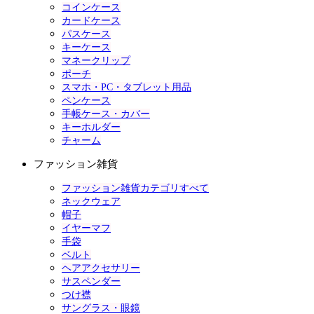
コインケース
カードケース
パスケース
キーケース
マネークリップ
ポーチ
スマホ・PC・タブレット用品
ペンケース
手帳ケース・カバー
キーホルダー
チャーム
ファッション雑貨
ファッション雑貨カテゴリすべて
ネックウェア
帽子
イヤーマフ
手袋
ベルト
ヘアアクセサリー
サスペンダー
つけ襟
サングラス・眼鏡