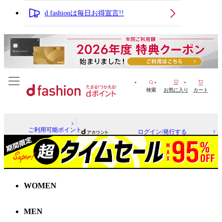
d fashionは毎日お得宣言!!
検索
お気に入り
カート
ご利用可能ポイント
ログイン/発行する
WOMEN
MEN