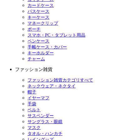
カードケース
パスケース
キーケース
マネークリップ
ポーチ
スマホ・PC・タブレット用品
ペンケース
手帳ケース・カバー
キーホルダー
チャーム
ファッション雑貨
ファッション雑貨カテゴリすべて
ネックウェア・ネクタイ
帽子
イヤーマフ
手袋
ベルト
サスペンダー
サングラス・眼鏡
マスク
タオル・ハンカチ
レイングッズ