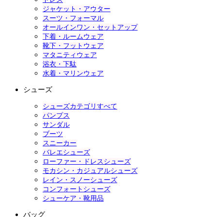
ジャケット・アウター
スーツ・フォーマル
オールインワン・セットアップ
下着・ルームウェア
靴下・フットウェア
マタニティウェア
浴衣・下駄
水着・マリンウェア
シューズ
シューズカテゴリすべて
パンプス
サンダル
ブーツ
スニーカー
バレエシューズ
ローファー・ドレスシューズ
モカシン・カジュアルシューズ
レイン・スノーシューズ
コンフォートシューズ
シューケア・靴用品
バッグ