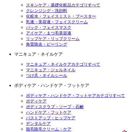
スキンケア・基礎化粧品カテゴリすべて
クレンジング・洗顔料
化粧水・フェイスミスト・ブースター
乳液・美容液・フェイスクリーム
パック・フェイスマスク
アイケア・まつ毛美容液
リップケア・リップクリーム
角質除去・ピーリング
マニキュア・ネイルケア
マニキュア・ネイルケアカテゴリすべて
マニキュア・ジェルネイル
つけ爪・ネイルシール
ボディケア・ハンドケア・フットケア
ボディケア・ハンドケア・フットケアカテゴリすべて
ボディケア
ボディスクラブ・ソープ・石鹸
ハンドケア・フットケア
バストアップ・ヒップケア
デンタルケア
脱毛除毛クリーム・ケア