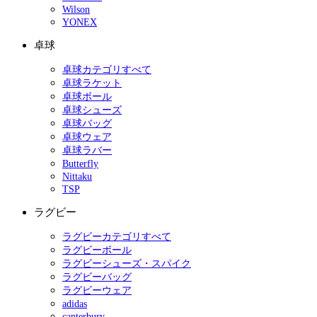
Wilson
YONEX
卓球
卓球カテゴリすべて
卓球ラケット
卓球ボール
卓球シューズ
卓球バッグ
卓球ウェア
卓球ラバー
Butterfly
Nittaku
TSP
ラグビー
ラグビーカテゴリすべて
ラグビーボール
ラグビーシューズ・スパイク
ラグビーバッグ
ラグビーウェア
adidas
canterbury