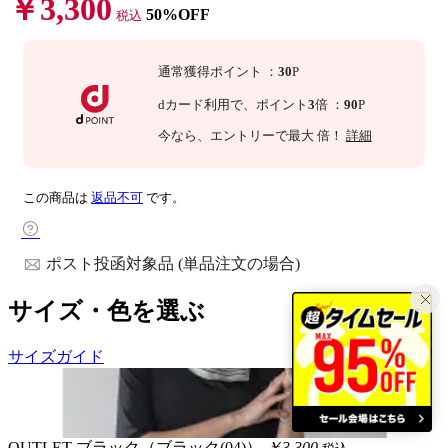
￥3,300
50%OFF
税込
通常獲得ポイント
：
30
P
dカード利用で、
ポイント
3
倍
：
90
P
今なら
、エントリーで最大
倍！
詳細
この商品は
返品不可
です。
ポスト投函対象品 (単品注文の場合)
サイズ・色を選ぶ
サイズガイド
OUTLET
ブラック（ブラック(04)）
￥3,300