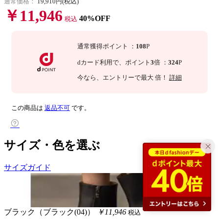
通常価格：
19,910円(税込)
￥11,946
40%OFF
税込
通常獲得ポイント
：
108
P
dカード利用で、
ポイント
3
倍
：
324
P
今なら
、エントリーで最大
倍！
詳細
この商品は
返品不可
です。
サイズ・色を選ぶ
サイズガイド
ブラック（ブラック(04)）
￥11,946
税込