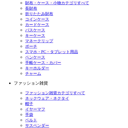
財布・ケース・小物カテゴリすべて
長財布
折りたたみ財布
コインケース
カードケース
パスケース
キーケース
マネークリップ
ポーチ
スマホ・PC・タブレット用品
ペンケース
手帳ケース・カバー
キーホルダー
チャーム
ファッション雑貨
ファッション雑貨カテゴリすべて
ネックウェア・ネクタイ
帽子
イヤーマフ
手袋
ベルト
サスペンダー