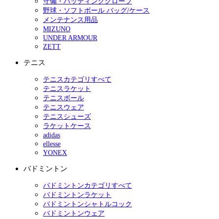
守備・バッティンググローブ
野球・ソフトボール バッグ/ケース
メンテナンス用品
MIZUNO
UNDER ARMOUR
ZETT
テニス
テニスカテゴリすべて
テニスラケット
テニスボール
テニスウェア
テニスシューズ
ラケットケース
adidas
ellesse
YONEX
バドミントン
バドミントンカテゴリすべて
バドミントンラケット
バドミントンシャトルコック
バドミントンウェア