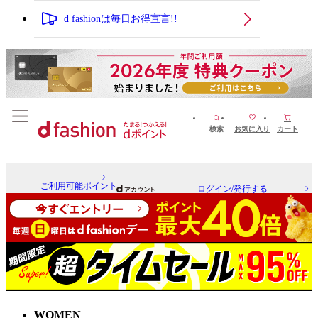
d fashionは毎日お得宣言!!
検索
お気に入り
カート
ご利用可能ポイント
ログイン/発行する
WOMEN