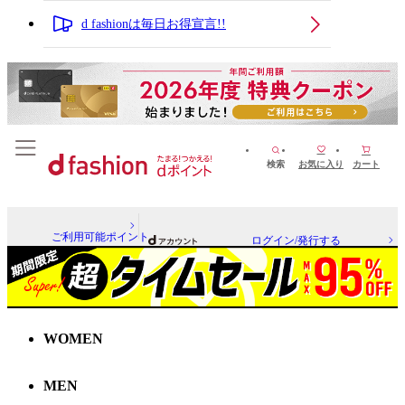
d fashionは毎日お得宣言!!
検索
お気に入り
カート
ご利用可能ポイント
ログイン/発行する
WOMEN
MEN