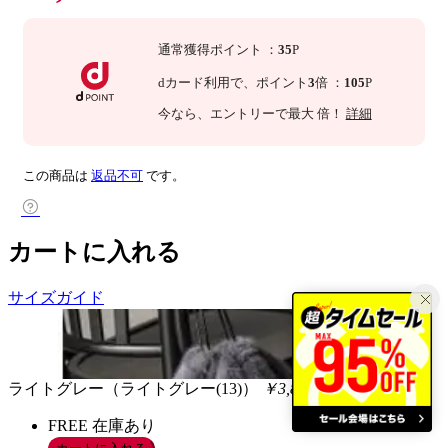
通常獲得ポイント
：
35
P
dカード利用で、
ポイント
3
倍
：
105
P
今なら
、エントリーで最大
倍！
詳細
この商品は
返品不可
です。
カートに入れる
サイズガイド
ライトグレー（ライトグレー(13)）
￥3,850
税込
FREE
在庫あり