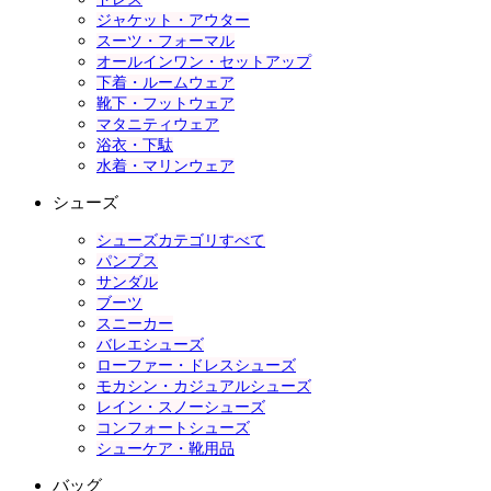
ジャケット・アウター
スーツ・フォーマル
オールインワン・セットアップ
下着・ルームウェア
靴下・フットウェア
マタニティウェア
浴衣・下駄
水着・マリンウェア
シューズ
シューズカテゴリすべて
パンプス
サンダル
ブーツ
スニーカー
バレエシューズ
ローファー・ドレスシューズ
モカシン・カジュアルシューズ
レイン・スノーシューズ
コンフォートシューズ
シューケア・靴用品
バッグ