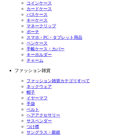
コインケース
カードケース
パスケース
キーケース
マネークリップ
ポーチ
スマホ・PC・タブレット用品
ペンケース
手帳ケース・カバー
キーホルダー
チャーム
ファッション雑貨
ファッション雑貨カテゴリすべて
ネックウェア
帽子
イヤーマフ
手袋
ベルト
ヘアアクセサリー
サスペンダー
つけ襟
サングラス・眼鏡