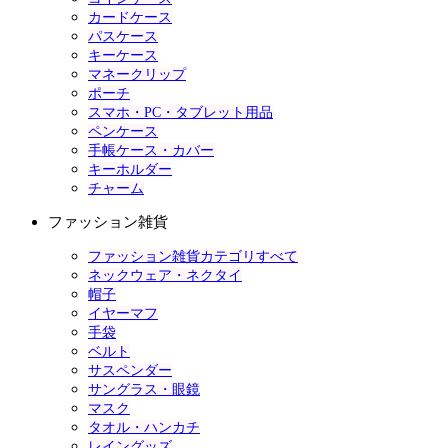
カードケース
パスケース
キーケース
マネークリップ
ポーチ
スマホ・PC・タブレット用品
ペンケース
手帳ケース・カバー
キーホルダー
チャーム
ファッション雑貨
ファッション雑貨カテゴリすべて
ネックウェア・ネクタイ
帽子
イヤーマフ
手袋
ベルト
サスペンダー
サングラス・眼鏡
マスク
タオル・ハンカチ
レイングッズ