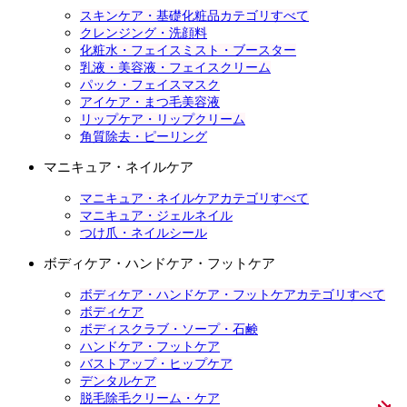
スキンケア・基礎化粧品カテゴリすべて
クレンジング・洗顔料
化粧水・フェイスミスト・ブースター
乳液・美容液・フェイスクリーム
パック・フェイスマスク
アイケア・まつ毛美容液
リップケア・リップクリーム
角質除去・ピーリング
マニキュア・ネイルケア
マニキュア・ネイルケアカテゴリすべて
マニキュア・ジェルネイル
つけ爪・ネイルシール
ボディケア・ハンドケア・フットケア
ボディケア・ハンドケア・フットケアカテゴリすべて
ボディケア
ボディスクラブ・ソープ・石鹸
ハンドケア・フットケア
バストアップ・ヒップケア
デンタルケア
脱毛除毛クリーム・ケア