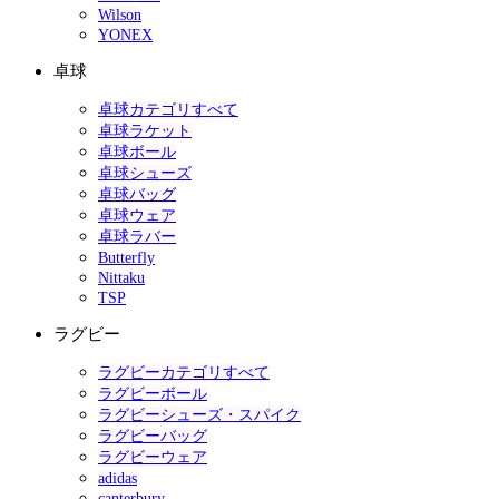
Wilson
YONEX
卓球
卓球カテゴリすべて
卓球ラケット
卓球ボール
卓球シューズ
卓球バッグ
卓球ウェア
卓球ラバー
Butterfly
Nittaku
TSP
ラグビー
ラグビーカテゴリすべて
ラグビーボール
ラグビーシューズ・スパイク
ラグビーバッグ
ラグビーウェア
adidas
canterbury