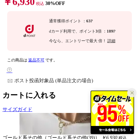
￥6,930
30%OFF
税込
通常獲得ポイント
：
63
P
dカード利用で、
ポイント
3
倍
：
189
P
今なら
、エントリーで最大
倍！
詳細
この商品は
返品不可
です。
ポスト投函対象品 (単品注文の場合)
カートに入れる
サイズガイド
ゴールド系その他（ゴールド系その他(39)）
￥6,930
税込