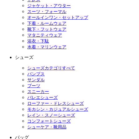
ジャケット・アウター
スーツ・フォーマル
オールインワン・セットアップ
下着・ルームウェア
靴下・フットウェア
マタニティウェア
浴衣・下駄
水着・マリンウェア
シューズ
シューズカテゴリすべて
パンプス
サンダル
ブーツ
スニーカー
バレエシューズ
ローファー・ドレスシューズ
モカシン・カジュアルシューズ
レイン・スノーシューズ
コンフォートシューズ
シューケア・靴用品
バッグ