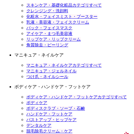
スキンケア・基礎化粧品カテゴリすべて
クレンジング・洗顔料
化粧水・フェイスミスト・ブースター
乳液・美容液・フェイスクリーム
パック・フェイスマスク
アイケア・まつ毛美容液
リップケア・リップクリーム
角質除去・ピーリング
マニキュア・ネイルケア
マニキュア・ネイルケアカテゴリすべて
マニキュア・ジェルネイル
つけ爪・ネイルシール
ボディケア・ハンドケア・フットケア
ボディケア・ハンドケア・フットケアカテゴリすべて
ボディケア
ボディスクラブ・ソープ・石鹸
ハンドケア・フットケア
バストアップ・ヒップケア
デンタルケア
脱毛除毛クリーム・ケア