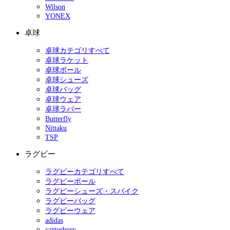
Wilson
YONEX
卓球
卓球カテゴリすべて
卓球ラケット
卓球ボール
卓球シューズ
卓球バッグ
卓球ウェア
卓球ラバー
Butterfly
Nittaku
TSP
ラグビー
ラグビーカテゴリすべて
ラグビーボール
ラグビーシューズ・スパイク
ラグビーバッグ
ラグビーウェア
adidas
canterbury