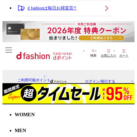
d fashionは毎日お得宣言!!
検索
お気に入り
カート
ご利用可能ポイント
ログイン/発行する
WOMEN
MEN