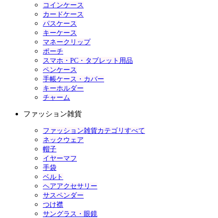
コインケース
カードケース
パスケース
キーケース
マネークリップ
ポーチ
スマホ・PC・タブレット用品
ペンケース
手帳ケース・カバー
キーホルダー
チャーム
ファッション雑貨
ファッション雑貨カテゴリすべて
ネックウェア
帽子
イヤーマフ
手袋
ベルト
ヘアアクセサリー
サスペンダー
つけ襟
サングラス・眼鏡