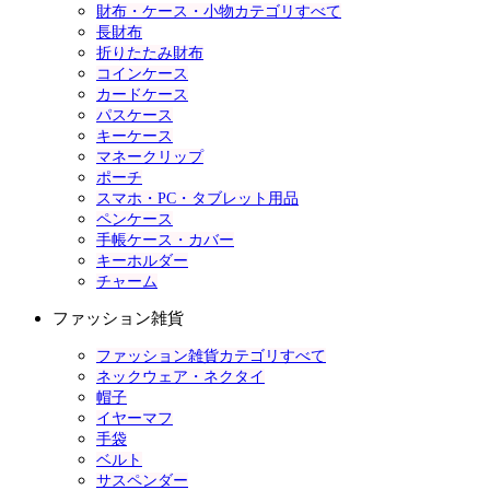
財布・ケース・小物カテゴリすべて
長財布
折りたたみ財布
コインケース
カードケース
パスケース
キーケース
マネークリップ
ポーチ
スマホ・PC・タブレット用品
ペンケース
手帳ケース・カバー
キーホルダー
チャーム
ファッション雑貨
ファッション雑貨カテゴリすべて
ネックウェア・ネクタイ
帽子
イヤーマフ
手袋
ベルト
サスペンダー