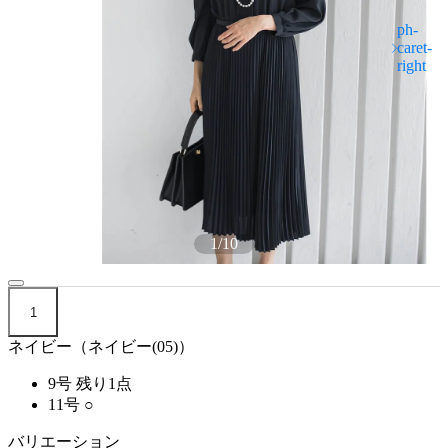
1
/
10
1
ネイビー（ネイビー(05)）
9号
残り1点
11号
○
バリエーション