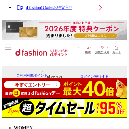
d fashionは毎日お得宣言!!
検索
お気に入り
カート
ご利用可能ポイント
ログイン/発行する
WOMEN