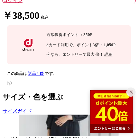
ログイン
￥38,500
税込
通常獲得ポイント
：
350
P
dカード利用で、
ポイント
3
倍
：
1,050
P
今なら
、エントリーで最大
倍！
詳細
この商品は
返品可能
です。
サイズ・色を選ぶ
サイズガイド