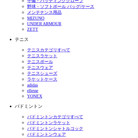
守備・バッティンググローブ
野球・ソフトボール バッグ/ケース
メンテナンス用品
MIZUNO
UNDER ARMOUR
ZETT
テニス
テニスカテゴリすべて
テニスラケット
テニスボール
テニスウェア
テニスシューズ
ラケットケース
adidas
ellesse
YONEX
バドミントン
バドミントンカテゴリすべて
バドミントンラケット
バドミントンシャトルコック
バドミントンウェア