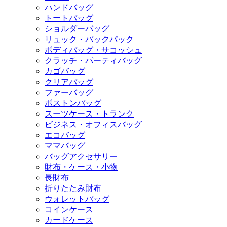
ハンドバッグ
トートバッグ
ショルダーバッグ
リュック・バックパック
ボディバッグ・サコッシュ
クラッチ・パーティバッグ
カゴバッグ
クリアバッグ
ファーバッグ
ボストンバッグ
スーツケース・トランク
ビジネス・オフィスバッグ
エコバッグ
ママバッグ
バッグアクセサリー
財布・ケース・小物
長財布
折りたたみ財布
ウォレットバッグ
コインケース
カードケース