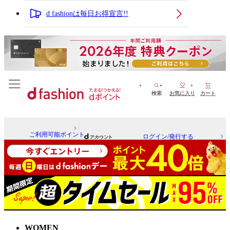
d fashionは毎日お得宣言!!
検索
お気に入り
カート
ご利用可能ポイント
ログイン/発行する
WOMEN