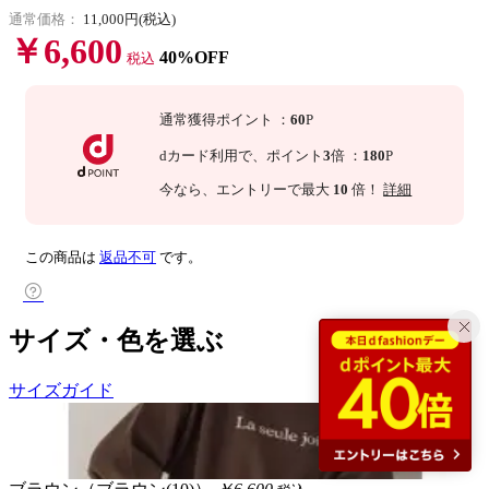
通常価格：
11,000円(税込)
￥6,600
40%OFF
税込
通常獲得ポイント
：
60
P
dカード利用で、
ポイント
3
倍
：
180
P
今なら
、エントリーで最大
10
倍！
詳細
この商品は
返品不可
です。
サイズ・色を選ぶ
サイズガイド