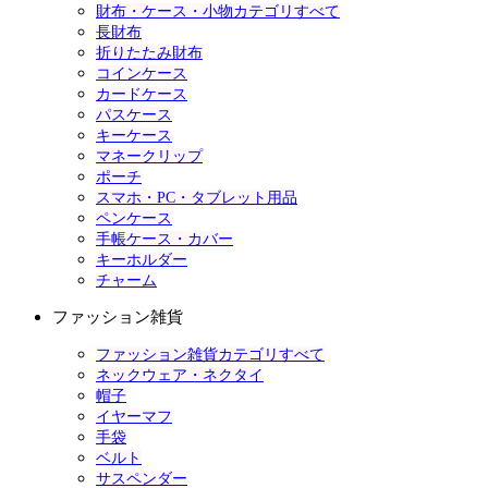
財布・ケース・小物カテゴリすべて
長財布
折りたたみ財布
コインケース
カードケース
パスケース
キーケース
マネークリップ
ポーチ
スマホ・PC・タブレット用品
ペンケース
手帳ケース・カバー
キーホルダー
チャーム
ファッション雑貨
ファッション雑貨カテゴリすべて
ネックウェア・ネクタイ
帽子
イヤーマフ
手袋
ベルト
サスペンダー