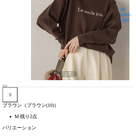
1
/
7
0
ブラウン（ブラウン(10)）
M
残り2点
バリエーション