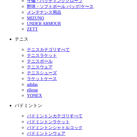
守備・バッティンググローブ
野球・ソフトボール バッグ/ケース
メンテナンス用品
MIZUNO
UNDER ARMOUR
ZETT
テニス
テニスカテゴリすべて
テニスラケット
テニスボール
テニスウェア
テニスシューズ
ラケットケース
adidas
ellesse
YONEX
バドミントン
バドミントンカテゴリすべて
バドミントンラケット
バドミントンシャトルコック
バドミントンウェア