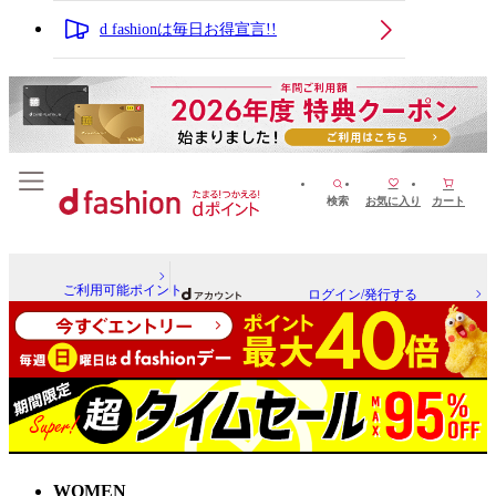
d fashionは毎日お得宣言!!
検索
お気に入り
カート
ご利用可能ポイント
ログイン/発行する
WOMEN