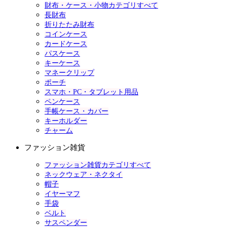
財布・ケース・小物カテゴリすべて
長財布
折りたたみ財布
コインケース
カードケース
パスケース
キーケース
マネークリップ
ポーチ
スマホ・PC・タブレット用品
ペンケース
手帳ケース・カバー
キーホルダー
チャーム
ファッション雑貨
ファッション雑貨カテゴリすべて
ネックウェア・ネクタイ
帽子
イヤーマフ
手袋
ベルト
サスペンダー