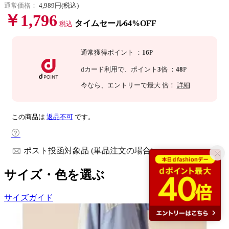
通常価格：
4,989円(税込)
￥1,796
タイムセール64%OFF
税込
通常獲得ポイント
：
16
P
dカード利用で、
ポイント
3
倍
：
48
P
今なら
、エントリーで最大
倍！
詳細
この商品は
返品不可
です。
ポスト投函対象品 (単品注文の場合)
サイズ・色を選ぶ
サイズガイド