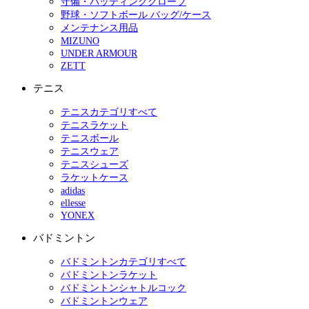
守備・バッティンググローブ
野球・ソフトボール バッグ/ケース
メンテナンス用品
MIZUNO
UNDER ARMOUR
ZETT
テニス
テニスカテゴリすべて
テニスラケット
テニスボール
テニスウェア
テニスシューズ
ラケットケース
adidas
ellesse
YONEX
バドミントン
バドミントンカテゴリすべて
バドミントンラケット
バドミントンシャトルコック
バドミントンウェア