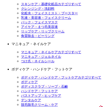
スキンケア・基礎化粧品カテゴリすべて
クレンジング・洗顔料
化粧水・フェイスミスト・ブースター
乳液・美容液・フェイスクリーム
パック・フェイスマスク
アイケア・まつ毛美容液
リップケア・リップクリーム
角質除去・ピーリング
マニキュア・ネイルケア
マニキュア・ネイルケアカテゴリすべて
マニキュア・ジェルネイル
つけ爪・ネイルシール
ボディケア・ハンドケア・フットケア
ボディケア・ハンドケア・フットケアカテゴリすべて
ボディケア
ボディスクラブ・ソープ・石鹸
ハンドケア・フットケア
バストアップ・ヒップケア
デンタルケア
脱毛除毛クリーム・ケア