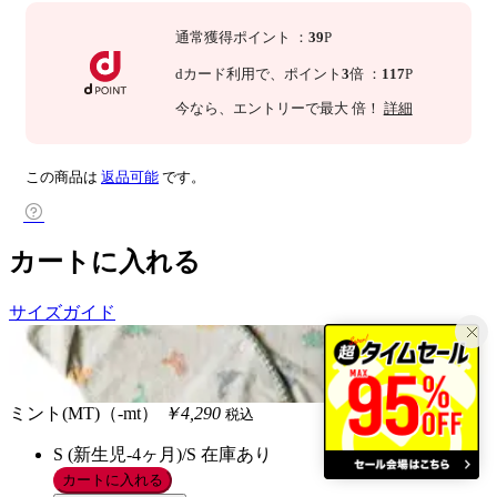
通常獲得ポイント
：
39
P
dカード利用で、
ポイント
3
倍
：
117
P
今なら
、エントリーで最大
倍！
詳細
この商品は
返品可能
です。
カートに入れる
サイズガイド
ミント(MT)（-mt）
￥4,290
税込
S (新生児-4ヶ月)/S
在庫あり
カートに入れる