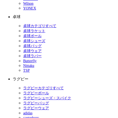
Wilson
YONEX
卓球
卓球カテゴリすべて
卓球ラケット
卓球ボール
卓球シューズ
卓球バッグ
卓球ウェア
卓球ラバー
Butterfly
Nittaku
TSP
ラグビー
ラグビーカテゴリすべて
ラグビーボール
ラグビーシューズ・スパイク
ラグビーバッグ
ラグビーウェア
adidas
canterbury