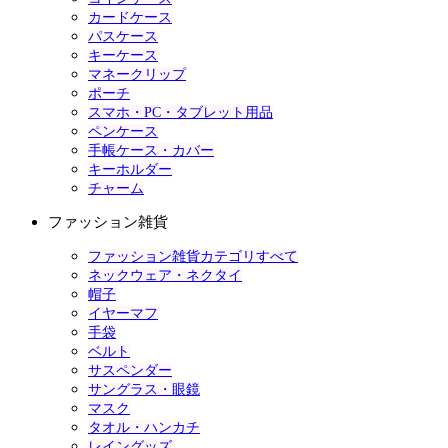
カードケース
パスケース
キーケース
マネークリップ
ポーチ
スマホ・PC・タブレット用品
ペンケース
手帳ケース・カバー
キーホルダー
チャーム
ファッション雑貨
ファッション雑貨カテゴリすべて
ネックウェア・ネクタイ
帽子
イヤーマフ
手袋
ベルト
サスペンダー
サングラス・眼鏡
マスク
タオル・ハンカチ
レイングッズ