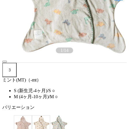
1
/
14
3
ミント(MT)（-mt）
S (新生児-4ヶ月)/S
○
M (4ヶ月-10ヶ月)/M
○
バリエーション