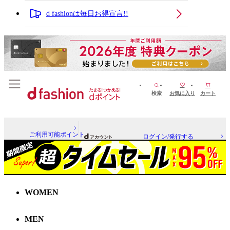
d fashionは毎日お得宣言!!
検索
お気に入り
カート
ご利用可能ポイント
ログイン/発行する
WOMEN
MEN