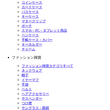
コインケース
カードケース
パスケース
キーケース
マネークリップ
ポーチ
スマホ・PC・タブレット用品
ペンケース
手帳ケース・カバー
キーホルダー
チャーム
ファッション雑貨
ファッション雑貨カテゴリすべて
ネックウェア
帽子
イヤーマフ
手袋
ベルト
ヘアアクセサリー
サスペンダー
つけ襟
サングラス・眼鏡