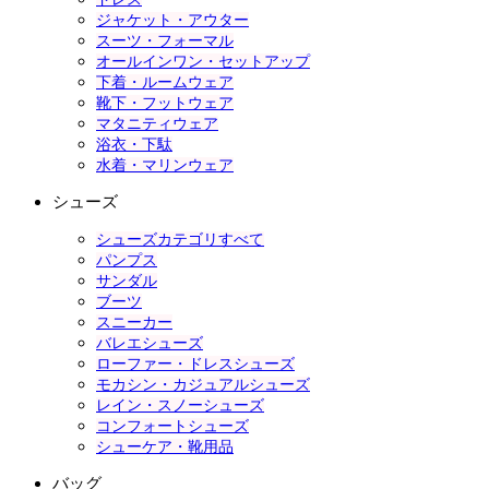
ジャケット・アウター
スーツ・フォーマル
オールインワン・セットアップ
下着・ルームウェア
靴下・フットウェア
マタニティウェア
浴衣・下駄
水着・マリンウェア
シューズ
シューズカテゴリすべて
パンプス
サンダル
ブーツ
スニーカー
バレエシューズ
ローファー・ドレスシューズ
モカシン・カジュアルシューズ
レイン・スノーシューズ
コンフォートシューズ
シューケア・靴用品
バッグ